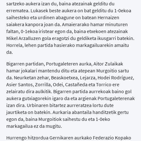
sartzeko aukera izan du, baina atezainak gelditu du
errematea. Lukasek beste aukera on bat gelditu du 1-0ekoa
saihesteko eta urdinen abagune on batean Hernaizen
saiakera kanpora joan da. Amaierarako hamar minuturen
faltan, 0-1ekoa iristear egon da, baina etxekoen atezainak
Mikel Arzalluzen gola eragotzi du geldiketa ikusgarri batekin.
Horrela, lehen partida hasierako markagailuarekin amaitu
da.
Bigarren partidan, Portugaleteren aurka, Aitor Zulaikak
hamar jokalari mantendu ditu eta atepean Murgoitio sartu
da. Neurketan zehar, Beaskoetxea, Lejarza, Hodei Rodríguez,
Asier Santos, Zorrilla, Odei, Castañeda eta Torrico ere
zelairatu dira aulkitik. Bigarren partida aurrekoak baino gol
aukera gutxiagorekin igaro da eta argienak Portugaleterenak
izan dira. Urbinaren bitartez aurreratzea lortu dute
jaurtiketa on batekin. Aurkaria abantaila handitzetik gertu
egon da, baina Murgoitiok saihestu du eta 1-0eko
markagailua ez da mugitu.
Hurrengo hitzordua Gernikaren aurkako Federazio Kopako