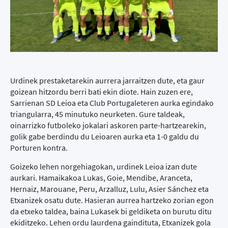
Urdinek prestaketarekin aurrera jarraitzen dute, eta gaur
goizean hitzordu berri bati ekin diote. Hain zuzen ere,
Sarrienan SD Leioa eta Club Portugaleteren aurka egindako
triangularra, 45 minutuko neurketen. Gure taldeak,
oinarrizko futboleko jokalari askoren parte-hartzearekin,
golik gabe berdindu du Leioaren aurka eta 1-0 galdu du
Porturen kontra.
Goizeko lehen norgehiagokan, urdinek Leioa izan dute
aurkari. Hamaikakoa Lukas, Goie, Mendibe, Aranceta,
Hernaiz, Marouane, Peru, Arzalluz, Lulu, Asier Sánchez eta
Etxanizek osatu dute. Hasieran aurrea hartzeko zorian egon
da etxeko taldea, baina Lukasek bi geldiketa on burutu ditu
ekiditzeko. Lehen ordu laurdena gaindituta, Etxanizek gola