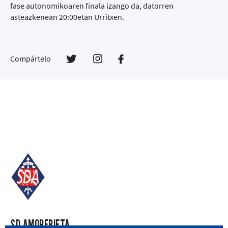
fase autonomikoaren finala izango da, datorren
asteazkenean 20:00etan Urritxen.
Compártelo
SD AMOREBIETA