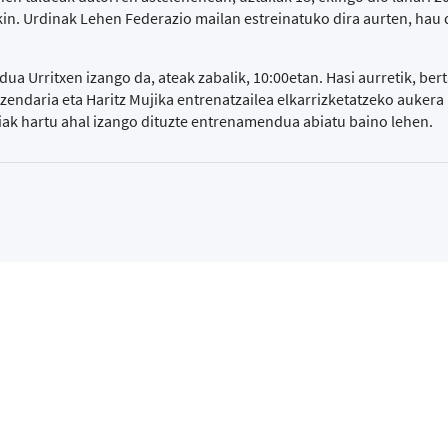
n. Urdinak Lehen Federazio mailan estreinatuko dira aurten, hau d
 Urritxen izango da, ateak zabalik, 10:00etan. Hasi aurretik, ber
zendaria eta Haritz Mujika entrenatzailea elkarrizketatzeko aukera
diak hartu ahal izango dituzte entrenamendua abiatu baino lehen.