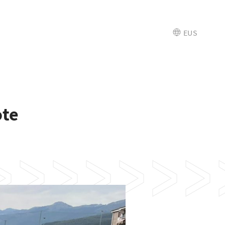
EUS
ote