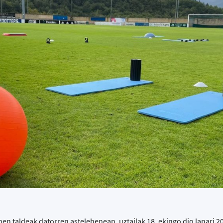
n taldeak datorren astelehenean, uztailak 18, ekingo dio lanari 2