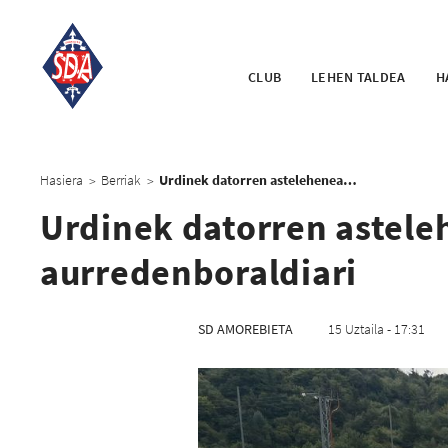
CLUB
LEHEN TALDEA
H
Hasiera
Berriak
Urdinek datorren astelehenean, hilak 18, ekingo diote aurredenboraldiari
>
>
Urdinek datorren asteleh
aurredenboraldiari
SD AMOREBIETA
15 Uztaila - 17:31