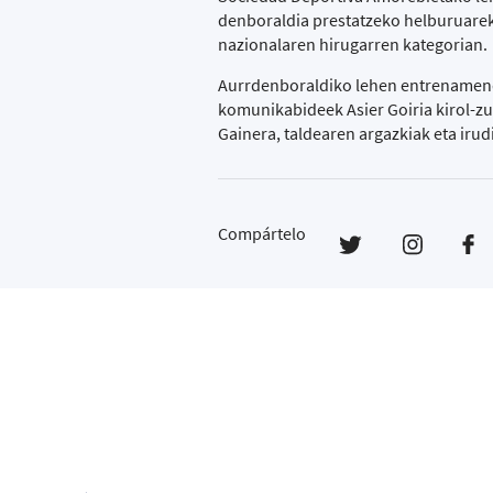
denboraldia prestatzeko helburuareki
nazionalaren hirugarren kategorian.
Aurrdenboraldiko lehen entrenamendua
komunikabideek Asier Goiria kirol-zu
Gainera, taldearen argazkiak eta iru
Compártelo