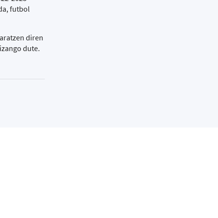
a, futbol
taratzen diren
 izango dute.