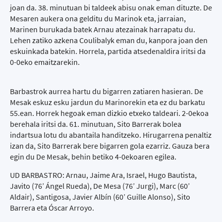
joan da. 38. minutuan bi taldeek abisu onak eman dituzte. De
Mesaren aukera ona gelditu du Marinok eta, jarraian,
Marinen burukada batek Arnau atezainak harrapatu du.
Lehen zatiko azkena Coulibalyk eman du, kanpora joan den
eskuinkada batekin. Horrela, partida atsedenaldira iritsi da
0-0eko emaitzarekin.
Barbastrok aurrea hartu du bigarren zatiaren hasieran. De
Mesak eskuz esku jardun du Marinorekin eta ez du barkatu
55.ean. Horrek hegoak eman dizkio etxeko taldeari. 2-0ekoa
berehala iritsi da. 61. minutuan, Sito Barrerak bolea
indartsua lotu du abantaila handitzeko. Hirugarrena penaltiz
izan da, Sito Barrerak bere bigarren gola ezarriz. Gauza bera
egin du De Mesak, behin betiko 4-0ekoaren egilea.
UD BARBASTRO: Arnau, Jaime Ara, Israel, Hugo Bautista,
Javito (76’ Ángel Rueda), De Mesa (76’ Jurgi), Marc (60’
Aldair), Santigosa, Javier Albín (60’ Guille Alonso), Sito
Barrera eta Óscar Arroyo.