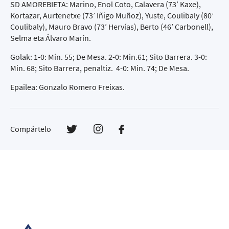
SD AMOREBIETA: Marino, Enol Coto, Calavera (73’ Kaxe),
Kortazar, Aurtenetxe (73’ Iñigo Muñoz), Yuste, Coulibaly (80’
Coulibaly), Mauro Bravo (73’ Hervías), Berto (46’ Carbonell),
Selma eta Álvaro Marín.
Golak: 1-0: Min. 55; De Mesa. 2-0: Min.61; Sito Barrera. 3-0:
Min. 68; Sito Barrera, penaltiz. 4-0: Min. 74; De Mesa.
Epailea: Gonzalo Romero Freixas.
Compártelo