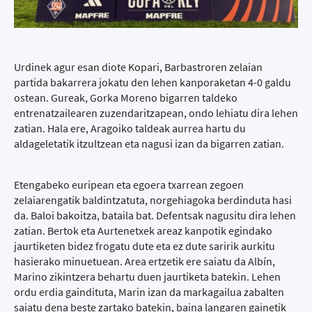
Urdinek agur esan diote Kopari, Barbastroren zelaian
partida bakarrera jokatu den lehen kanporaketan 4-0 galdu
ostean. Gureak, Gorka Moreno bigarren taldeko
entrenatzailearen zuzendaritzapean, ondo lehiatu dira lehen
zatian. Hala ere, Aragoiko taldeak aurrea hartu du
aldageletatik itzultzean eta nagusi izan da bigarren zatian.
Etengabeko euripean eta egoera txarrean zegoen
zelaiarengatik baldintzatuta, norgehiagoka berdinduta hasi
da. Baloi bakoitza, bataila bat. Defentsak nagusitu dira lehen
zatian. Bertok eta Aurtenetxek areaz kanpotik egindako
jaurtiketen bidez frogatu dute eta ez dute saririk aurkitu
hasierako minuetuean. Area ertzetik ere saiatu da Albín,
Marino zikintzera behartu duen jaurtiketa batekin. Lehen
ordu erdia gaindituta, Marin izan da markagailua zabalten
saiatu dena beste zartako batekin, baina langaren gainetik