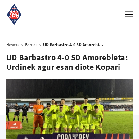
Hasiera
Berriak
UD Barbastro 4-0 SD Amorebieta: Urdinek agur esan diote Kopari
>
>
UD Barbastro 4-0 SD Amorebieta:
Urdinek agur esan diote Kopari