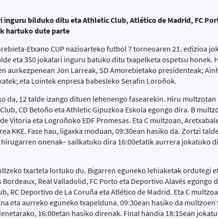
 inguru bilduko ditu eta Athletic Club, Atlético de Madrid, FC Por
k hartuko dute parte
ebieta-Etxano CUP nazioarteko futbol 7 torneoaren 21. edizioa jo
lde eta 350 jokalari inguru batuko ditu txapelketa ospetsu honek. 
en aurkezpenean Jon Larreak, SD Amorebietako presidenteak; Ain
katek; eta Lointek enpresa babesleko Serafin Loroñok.
iko da, 12 talde izango dituen lehenengo fasearekin. Hiru multzota
a Club, CD Betoño eta Athletic Gipuzkoa Eskola egongo dira. B mult
 de Vitoria eta Logroñoko EDF Promesas. Eta C multzoan, Aretxabale
ea KKE. Fase hau, ligaxka moduan, 09:30ean hasiko da. Zortzi tald
 hirugarren onenak– sailkatuko dira 16:00etatik aurrera jokatuko d
ltzeko txartela lortuko du. Bigarren eguneko lehiaketak ordutegi e
 Bordeaux, Real Valladolid, FC Porto eta Deportivo Alavés egongo d
b, RC Deportivo de La Coruña eta Atlético de Madrid. Eta C multzoa
una eta aurreko eguneko txapelduna. 09:30ean hasiko da multzoen 
rdenetarako, 16:00etan hasiko direnak. Final handia 18:15ean jokatuk