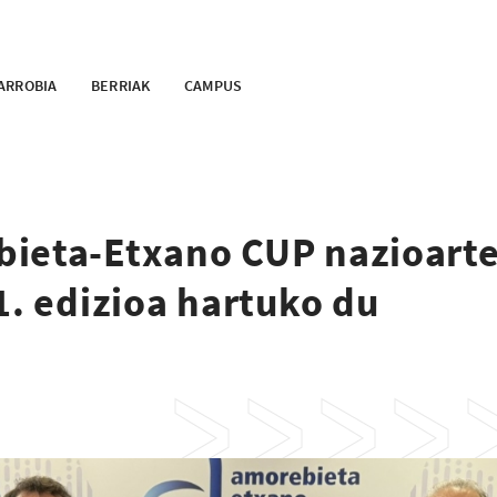
ARROBIA
BERRIAK
CAMPUS
bieta-Etxano CUP nazioart
1. edizioa hartuko du