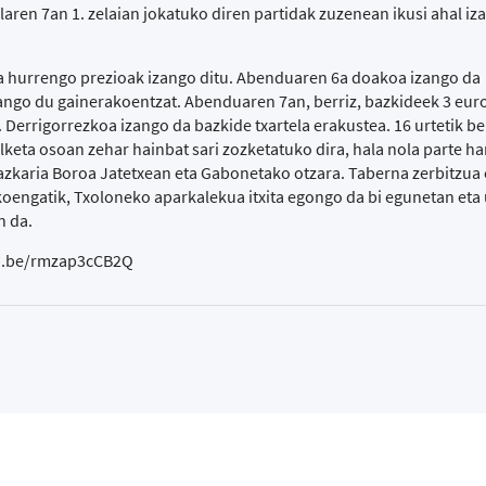
 Hilaren 7an 1. zelaian jokatuko diren partidak zuzenean ikusi ahal iz
a hurrengo prezioak izango ditu. Abenduaren 6a doakoa izango da
zango du gainerakoentzat. Abenduaren 7an, berriz, bazkideek 3 eur
 Derrigorrezkoa izango da bazkide txartela erakustea. 16 urtetik 
lketa osoan zehar hainbat sari zozketatuko dira, hala nola parte h
azkaria Boroa Jatetxean eta Gabonetako otzara. Taberna zerbitzua
tikoengatik, Txoloneko aparkalekua itxita egongo da bi egunetan eta
n da.
tu.be/rmzap3cCB2Q