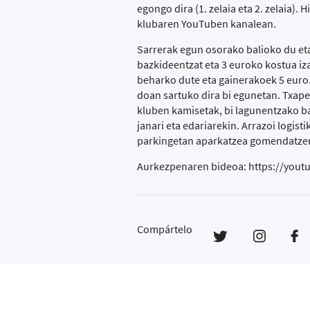
egongo dira (1. zelaia eta 2. zelaia).
klubaren YouTuben kanalean.
Sarrerak egun osorako balioko du et
bazkideentzat eta 3 euroko kostua i
beharko dute eta gainerakoek 5 euro.
doan sartuko dira bi egunetan. Txape
kluben kamisetak, bi lagunentzako b
janari eta edariarekin. Arrazoi logis
parkingetan aparkatzea gomendatze
Aurkezpenaren bideoa:
https://you
Compártelo