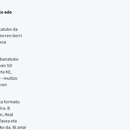
to edo
katuko da
Horren berri
hoa
n banatuko
zoan SD
ta KE,
e –multzo
iren
ta formatu
ira. B
n, Real
fasea eta
o da. Bi zelai