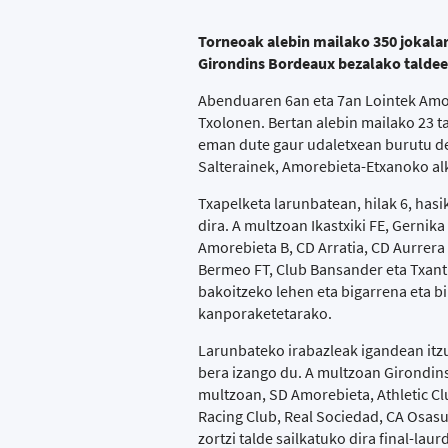
Torneoak alebin mailako 350 jokalari
Girondins Bordeaux bezalako taldee
Abenduaren 6an eta 7an Lointek Amor
Txolonen. Bertan alebin mailako 23 ta
eman dute gaur udaletxean burutu d
Salterainek, Amorebieta-Etxanoko al
Txapelketa larunbatean, hilak 6, has
dira. A multzoan Ikastxiki FE, Gernik
Amorebieta B, CD Arratia, CD Aurrera
Bermeo FT, Club Bansander eta Txantr
bakoitzeko lehen eta bigarrena eta bi
kanporaketetarako.
Larunbateko irabazleak igandean itzu
bera izango du. A multzoan Girondins
multzoan, SD Amorebieta, Athletic Clu
Racing Club, Real Sociedad, CA Osas
zortzi talde sailkatuko dira final-lau