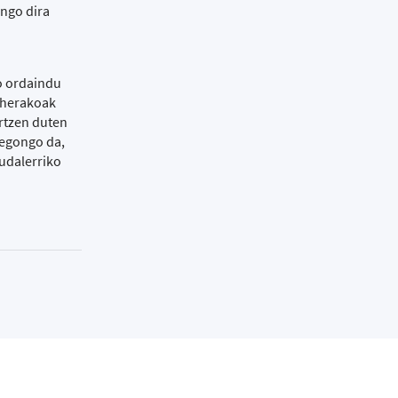
ango dira
o ordaindu
beherakoak
artzen duten
 egongo da,
 udalerriko