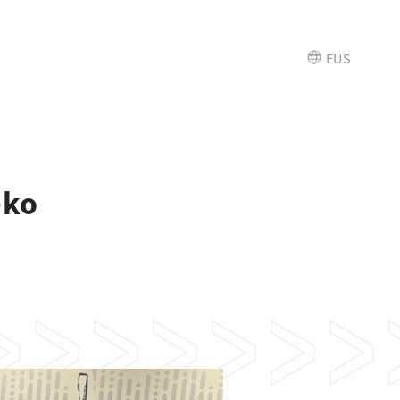
EUS
eko