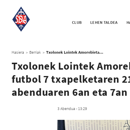
CLUB
LEHEN TALDEA
H
Hasiera
Berriak
Txolonek Lointek Amorebieta-Etxano CUP nazioarteko futbol 7 txapelketaren 21. edizioa hartuko du abenduaren 6an eta 7an
>
>
Txolonek Lointek Amore
futbol 7 txapelketaren 2
abenduaren 6an eta 7an
3 Abendua - 13:29