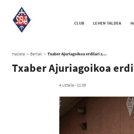
CLUB
LEHEN TALDEA
H
Hasiera
Berriak
Txaber Ajuriagoikoa erdilari zornotzarra, lehen taldera
>
>
Txaber Ajuriagoikoa erdi
4 Uztaila - 11:06