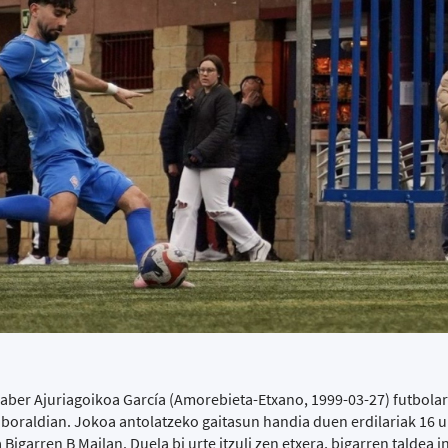
aber Ajuriagoikoa García (Amorebieta-Etxano, 1999-03-27) futbolar
oraldian. Jokoa antolatzeko gaitasun handia duen erdilariak 16 ur
 Bigarren B Mailan. Duela bi urte itzuli zen etxera, bigarren taldea 