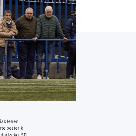
iak lehen
te besterik
indartzeko, SD