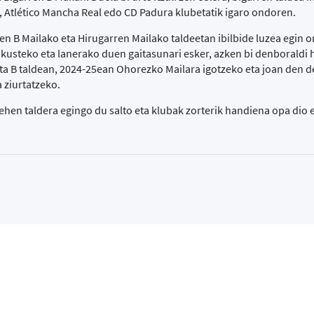
F, Atlético Mancha Real edo CD Padura klubetatik igaro ondoren.
en B Mailako eta Hirugarren Mailako taldeetan ibilbide luzea egin 
ikusteko eta lanerako duen gaitasunari esker, azken bi denboraldi
eta B taldean, 2024-25ean Ohorezko Mailara igotzeko eta joan den 
 ziurtatzeko.
hen taldera egingo du salto eta klubak zorterik handiena opa dio 