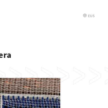
EUS
era