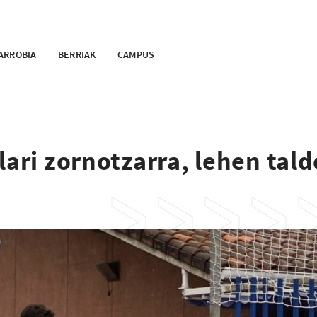
ARROBIA
BERRIAK
CAMPUS
lari zornotzarra, lehen tald