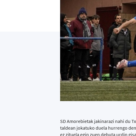
SD Amorebietak jakinarazi nahi du Tx
taldean jokatuko duela hurrengo denb
ez zituela egin zuen debuta urdin gisa