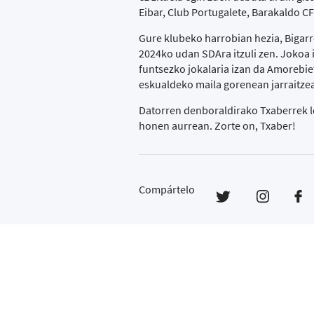
Eibar, Club Portugalete, Barakaldo C
Gure klubeko harrobian hezia, Bigarr
2024ko udan SDAra itzuli zen. Jokoa 
funtsezko jokalaria izan da Amorebi
eskualdeko maila gorenean jarraitzea
Datorren denboraldirako Txaberrek le
honen aurrean. Zorte on, Txaber!
Compártelo