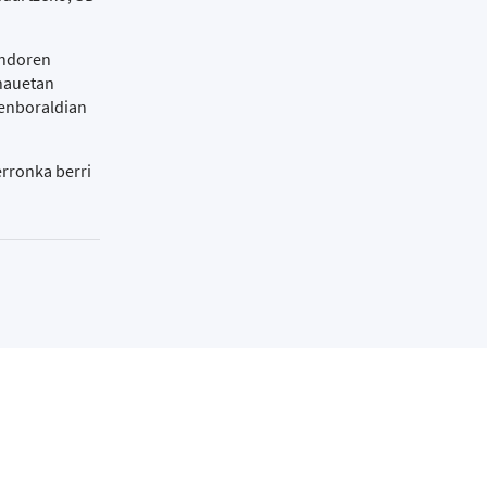
ondoren
 hauetan
denboraldian
erronka berri