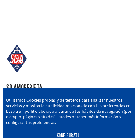
SD AMOREBIETA
San Miguel Kalea, 16, 48340 Amorebieta, Bizkaia
Utilizamos Cookies propias y de terceros para analizar nuestros
servicios y mostrarte publicidad relacionada con tus preferencias en
946 604 751
|
sda@sdamorebieta.eus
base a un perfil elaborado a partir de tus hábitos de navegación (por
ejemplo, páginas visitadas). Puedes obtener más información y
configurar tus preferencias.
KONFIGURATU