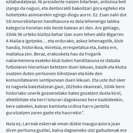
eztabaidatzeaz. Ni presidente naizen bitartean, anbizioa beti
izango da nagusi, eta denboraldi bakoitzari gora egiteko eta
hobetzeko asmoarekin egingo diogu aurre. Ez. Esan nahi dut
SD Amorebietaren handitasuna ez dela lehenengo taldea
kategoria honetan edo beste batean ari den. Are gehiago,
SDAk 96 urteko bizitza behar izan zuen lehen aldiz Bigarren
A Mailara igotzeko… eta ordurako, askoz lehenagotik, klub
handia, historikoa, miretsia, errespetatua eta, batez ere,
maitatua zen. Beraz, erakusketa hau da frogarik
nabarmenena esateko klub baten handitasuna ez datzala
futbolaren hierarkian betetzen duen lekuan, baizik eta kluba
osatzen duten pertsonen bihotzean eta kide den
komunitatearen sentipenean duen lekuan. Eta uste dut oker
ez nagoela baieztatzean gaur, 2025eko ekainean, SDAk bere
historiako unerik gozoenetako batez gozatzen duela kirol,
afektibitate eta herri loturari dagokionez bere bazkideekin,
bere zaleekin, kalean kamiseta urdina harro jantzita
gurutzatzen zaren gazte eta haurrekin”.
Nola ez, Larreak eskerrak eman dizkie inauguraziora joan
diren pertsona guztiei, baina dagoeneko utzi gaituztenak ere