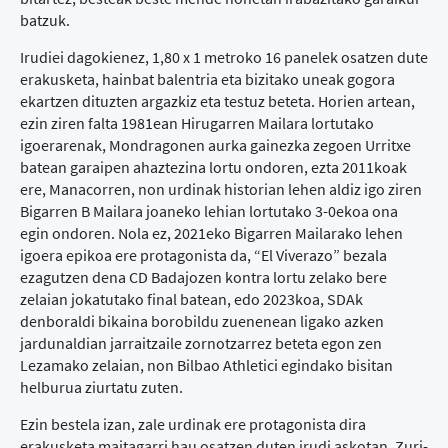
batzuk.
Irudiei dagokienez, 1,80 x 1 metroko 16 panelek osatzen dute
erakusketa, hainbat balentria eta bizitako uneak gogora
ekartzen dituzten argazkiz eta testuz beteta. Horien artean,
ezin ziren falta 1981ean Hirugarren Mailara lortutako
igoerarenak, Mondragonen aurka gainezka zegoen Urritxe
batean garaipen ahaztezina lortu ondoren, ezta 2011koak
ere, Manacorren, non urdinak historian lehen aldiz igo ziren
Bigarren B Mailara joaneko lehian lortutako 3-0ekoa ona
egin ondoren. Nola ez, 2021eko Bigarren Mailarako lehen
igoera epikoa ere protagonista da, “El Viverazo” bezala
ezagutzen dena CD Badajozen kontra lortu zelako bere
zelaian jokatutako final batean, edo 2023koa, SDAk
denboraldi bikaina borobildu zuenenean ligako azken
jardunaldian jarraitzaile zornotzarrez beteta egon zen
Lezamako zelaian, non Bilbao Athletici egindako bisitan
helburua ziurtatu zuten.
Ezin bestela izan, zale urdinak ere protagonista dira
erakusketa maitagarri hau osatzen duten irudi askotan. Zuri-