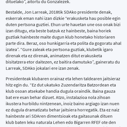
dituelako”, aitortu du Gonzalezek.
Bestalde, Jon Larreak, 2018tik SDAko presidente denak,
eskerrak eman nahi izan dizkie “erakusketa hau posible egin
duten pertsona guztiei. Ehun urte hauetan une oso onak bizi
izan ditugu, eta beste batzuk ez hainbeste, baina horiek
guztiak hainbeste maite dugun klub honetako historiaren
parte dira. Beraz, oso hunkigarria eta polita da gogoratu ahal
izatea”. “Gure zaleak eta pertsona guztiak, klubetik igaro
direnak eta ez direnak, animatzen ditut erakusketa
bisitatzera etor daitezen, ez baitira damutuko”, gaineratu du
Larreak, SDAko jokalari ere izan zenak.
Presidenteak klubaren orainaz eta lehen taldearen jaitsieraz
hitz egin du. “Ez dut ukatuko Zuzendaritza Batzordean eta
klub osoan atsekabe handia dugula oraindik. Baina gauza
bat ere esan behar dizuet. Atzo, instalazioa nola zihoan
ikustera hurbildu nintzenean, inoiz baino argiago izan nuen
ez dugula dramatizatu behar jaitsiera horregatik. Eta ez naiz
hainbeste ari SDAren dimentsioak eta gaitasunak dituen
klub baten leku naturala Lehen edo Bigarren RFEF ote den