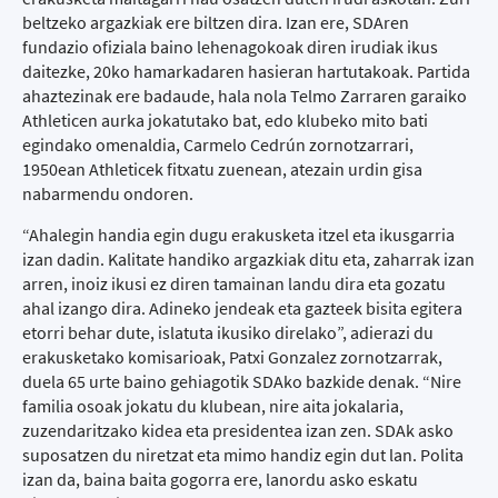
beltzeko argazkiak ere biltzen dira. Izan ere, SDAren
fundazio ofiziala baino lehenagokoak diren irudiak ikus
daitezke, 20ko hamarkadaren hasieran hartutakoak. Partida
ahaztezinak ere badaude, hala nola Telmo Zarraren garaiko
Athleticen aurka jokatutako bat, edo klubeko mito bati
egindako omenaldia, Carmelo Cedrún zornotzarrari,
1950ean Athleticek fitxatu zuenean, atezain urdin gisa
nabarmendu ondoren.
“Ahalegin handia egin dugu erakusketa itzel eta ikusgarria
izan dadin. Kalitate handiko argazkiak ditu eta, zaharrak izan
arren, inoiz ikusi ez diren tamainan landu dira eta gozatu
ahal izango dira. Adineko jendeak eta gazteek bisita egitera
etorri behar dute, islatuta ikusiko direlako”, adierazi du
erakusketako komisarioak, Patxi Gonzalez zornotzarrak,
duela 65 urte baino gehiagotik SDAko bazkide denak. “Nire
familia osoak jokatu du klubean, nire aita jokalaria,
zuzendaritzako kidea eta presidentea izan zen. SDAk asko
suposatzen du niretzat eta mimo handiz egin dut lan. Polita
izan da, baina baita gogorra ere, lanordu asko eskatu