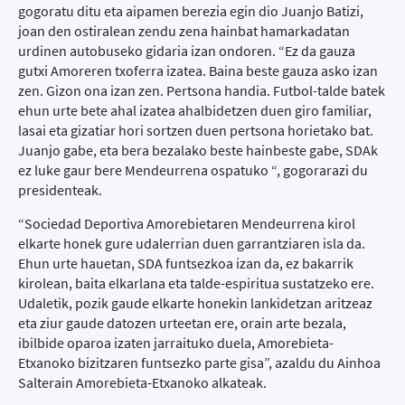
gogoratu ditu eta aipamen berezia egin dio Juanjo Batizi,
joan den ostiralean zendu zena hainbat hamarkadatan
urdinen autobuseko gidaria izan ondoren. “Ez da gauza
gutxi Amoreren txoferra izatea. Baina beste gauza asko izan
zen. Gizon ona izan zen. Pertsona handia. Futbol-talde batek
ehun urte bete ahal izatea ahalbidetzen duen giro familiar,
lasai eta gizatiar hori sortzen duen pertsona horietako bat.
Juanjo gabe, eta bera bezalako beste hainbeste gabe, SDAk
ez luke gaur bere Mendeurrena ospatuko “, gogorarazi du
presidenteak.
“Sociedad Deportiva Amorebietaren Mendeurrena kirol
elkarte honek gure udalerrian duen garrantziaren isla da.
Ehun urte hauetan, SDA funtsezkoa izan da, ez bakarrik
kirolean, baita elkarlana eta talde-espiritua sustatzeko ere.
Udaletik, pozik gaude elkarte honekin lankidetzan aritzeaz
eta ziur gaude datozen urteetan ere, orain arte bezala,
ibilbide oparoa izaten jarraituko duela, Amorebieta-
Etxanoko bizitzaren funtsezko parte gisa”, azaldu du Ainhoa
Salterain Amorebieta-Etxanoko alkateak.