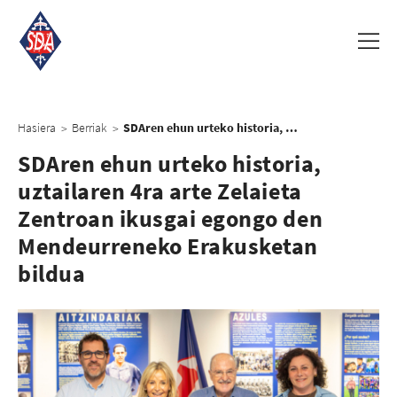
Hasiera
Berriak
SDAren ehun urteko historia, uztailaren 4ra arte Zelaieta Zentroan ikusgai egongo den Mendeurreneko Erakusketan bildua
>
>
SDAren ehun urteko historia,
uztailaren 4ra arte Zelaieta
Zentroan ikusgai egongo den
Mendeurreneko Erakusketan
bildua