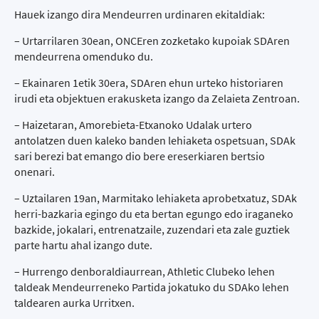
Hauek izango dira Mendeurren urdinaren ekitaldiak:
– Urtarrilaren 30ean, ONCEren zozketako kupoiak SDAren
mendeurrena omenduko du.
– Ekainaren 1etik 30era, SDAren ehun urteko historiaren
irudi eta objektuen erakusketa izango da Zelaieta Zentroan.
– Haizetaran, Amorebieta-Etxanoko Udalak urtero
antolatzen duen kaleko banden lehiaketa ospetsuan, SDAk
sari berezi bat emango dio bere ereserkiaren bertsio
onenari.
– Uztailaren 19an, Marmitako lehiaketa aprobetxatuz, SDAk
herri-bazkaria egingo du eta bertan egungo edo iraganeko
bazkide, jokalari, entrenatzaile, zuzendari eta zale guztiek
parte hartu ahal izango dute.
– Hurrengo denboraldiaurrean, Athletic Clubeko lehen
taldeak Mendeurreneko Partida jokatuko du SDAko lehen
taldearen aurka Urritxen.