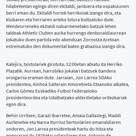
hilabeteetan egingo diren ekitaldi, jarduera eta ospakizunen
berri eman du. Ekitaldi horiek herrikoiak izango dira, eta
klubaren eta herriaren arteko lotura bultzatuko dute.
Mendeurreneko ekitaldi nabarmenetako batzuk lehen
taldeak Athletic Cluben aurka hurrengo denboraldiaurrean
jokatuko duen partida edo abenduan Zornotza Aretoan
estreinatuko den dokumental baten grabazioa izango dira.
Kalejira, txistulariek girotuta, 12:00etan abiatu da Herriko
Plazatik. Aurrean, harrobiko jokalari batzuek bandera
oroigarria eraman dute. Jarraian, Jon Larrea SDAko
presidentea, Ainhoa Salterain Amorebieta-Etxanoko alkatea,
Carlos Gómez Euskadiko Futbol Federazioko
presidenteordea eta Udalbatzako alderdietako ordezkariak
egon dira.
Behin Urritxen, Garazi Ibarretxe, Amaia Gallastegi, Maddi
Aurtenetxe eta Naroa Iturrioz bertsolarien emanaldiaren
ondoren, Jon Larrea presidenteak hartu du hitza eta
gogorarazi du 1925eko urtarrilaren 4an, Antonio de