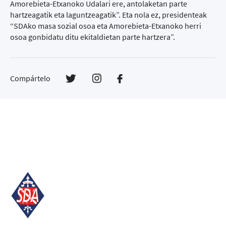
Amorebieta-Etxanoko Udalari ere, antolaketan parte
hartzeagatik eta laguntzeagatik”. Eta nola ez, presidenteak
“SDAko masa sozial osoa eta Amorebieta-Etxanoko herri
osoa gonbidatu ditu ekitaldietan parte hartzera”.
Compártelo