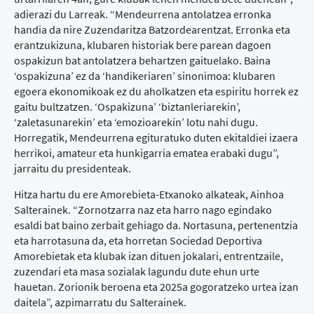
adierazi du Larreak. “Mendeurrena antolatzea erronka
handia da nire Zuzendaritza Batzordearentzat. Erronka eta
erantzukizuna, klubaren historiak bere parean dagoen
ospakizun bat antolatzera behartzen gaituelako. Baina
‘ospakizuna’ ez da ‘handikeriaren’ sinonimoa: klubaren
egoera ekonomikoak ez du aholkatzen eta espiritu horrek ez
gaitu bultzatzen. ‘Ospakizuna’ ‘biztanleriarekin’,
‘zaletasunarekin’ eta ‘emozioarekin’ lotu nahi dugu.
Horregatik, Mendeurrena egituratuko duten ekitaldiei izaera
herrikoi, amateur eta hunkigarria ematea erabaki dugu”,
jarraitu du presidenteak.
Hitza hartu du ere Amorebieta-Etxanoko alkateak, Ainhoa
Salterainek. “Zornotzarra naz eta harro nago egindako
esaldi bat baino zerbait gehiago da. Nortasuna, pertenentzia
eta harrotasuna da, eta horretan Sociedad Deportiva
Amorebietak eta klubak izan dituen jokalari, entrentzaile,
zuzendari eta masa sozialak lagundu dute ehun urte
hauetan. Zorionik beroena eta 2025a gogoratzeko urtea izan
daitela”, azpimarratu du Salterainek.