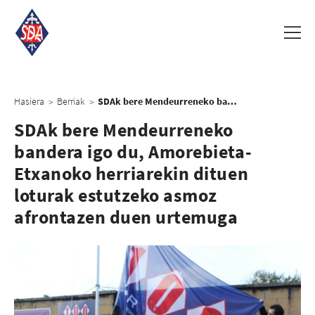
Hasiera
Berriak
SDAk bere Mendeurreneko bandera igo du, Amorebieta-Etxanoko herriarekin dituen loturak estutzeko asmoz afrontazen duen urtemuga
>
>
SDAk bere Mendeurreneko
bandera igo du, Amorebieta-
Etxanoko herriarekin dituen
loturak estutzeko asmoz
afrontazen duen urtemuga