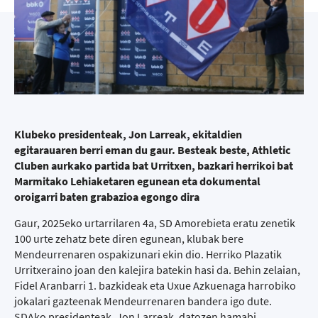
Klubeko presidenteak, Jon Larreak, ekitaldien
egitarauaren berri eman du gaur. Besteak beste, Athletic
Cluben aurkako partida bat Urritxen, bazkari herrikoi bat
Marmitako Lehiaketaren egunean eta dokumental
oroigarri baten grabazioa egongo dira
Gaur, 2025eko urtarrilaren 4a, SD Amorebieta eratu zenetik
100 urte zehatz bete diren egunean, klubak bere
Mendeurrenaren ospakizunari ekin dio. Herriko Plazatik
Urritxeraino joan den kalejira batekin hasi da. Behin zelaian,
Fidel Aranbarri 1. bazkideak eta Uxue Azkuenaga harrobiko
jokalari gazteenak Mendeurrenaren bandera igo dute.
SDAko presidenteak, Jon Larreak, datozen hamabi