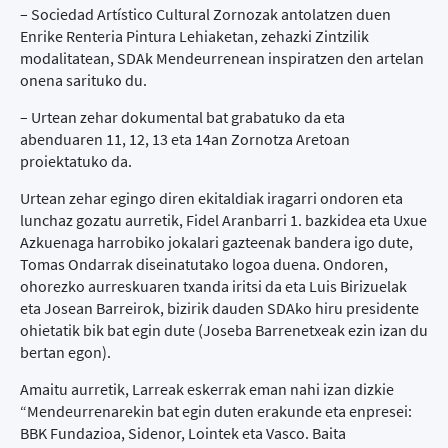
– Sociedad Artístico Cultural Zornozak antolatzen duen
Enrike Renteria Pintura Lehiaketan, zehazki Zintzilik
modalitatean, SDAk Mendeurrenean inspiratzen den artelan
onena sarituko du.
– Urtean zehar dokumental bat grabatuko da eta
abenduaren 11, 12, 13 eta 14an Zornotza Aretoan
proiektatuko da.
Urtean zehar egingo diren ekitaldiak iragarri ondoren eta
lunchaz gozatu aurretik, Fidel Aranbarri 1. bazkidea eta Uxue
Azkuenaga harrobiko jokalari gazteenak bandera igo dute,
Tomas Ondarrak diseinatutako logoa duena. Ondoren,
ohorezko aurreskuaren txanda iritsi da eta Luis Birizuelak
eta Josean Barreirok, bizirik dauden SDAko hiru presidente
ohietatik bik bat egin dute (Joseba Barrenetxeak ezin izan du
bertan egon).
Amaitu aurretik, Larreak eskerrak eman nahi izan dizkie
“Mendeurrenarekin bat egin duten erakunde eta enpresei:
BBK Fundazioa, Sidenor, Lointek eta Vasco. Baita