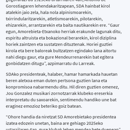
Gorostiagaren lehendakaritzapean, SDA hainbat kirol
atalekin jaio zela, hala nola alpinismoarekin,
txirrindularitzarekin, atletismoarekin, pilotarekin,
ehizarekin, arrantzarekin eta baita nautikarekin ere. “Gaur
egun, Amorebieta-Etxanoko herriak erakunde lagunak ditu,
espiritu altruista eta bokazional berarekin, kirol diziplina
horiek zaintzen eta sustatzen dituztenak. Horiei guztiei
kirola eta bere baloreak bultzatzen egindako lana aitortu
nahi diegu gaur, eta gure Mendeurrenarekin bat egitera
gonbidatzen ditugu”, azpimarratu du Larreak.
SDAko presidenteak, halaber, hamar hamarkada hauetan
beren aletxoa eman duten pertsona guztien lana eta
konpromisoa nabarmendu ditu. Hil diren guztien omenez,
Jou Gonzalez musikari zornotzarrak klubeko ereserkia
interpretatu du saxoarekin, sentimendu handiko une bat
eraginez emozioz beteriko goiz batean.
“Ohore handia da niretzat SD Amorebietako presidentea
izatea edozein unetan, baina are gehiago 2025eko
urtarrilaren 4an, gure klubak lehen mendea bete duenean”,