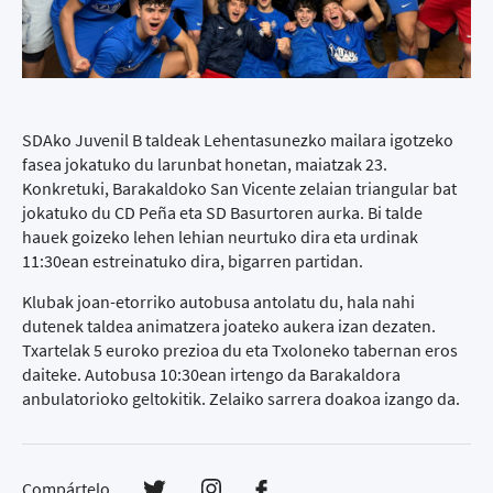
SDAko Juvenil B taldeak Lehentasunezko mailara igotzeko
fasea jokatuko du larunbat honetan, maiatzak 23.
Konkretuki, Barakaldoko San Vicente zelaian triangular bat
jokatuko du CD Peña eta SD Basurtoren aurka. Bi talde
hauek goizeko lehen lehian neurtuko dira eta urdinak
11:30ean estreinatuko dira, bigarren partidan.
Klubak joan-etorriko autobusa antolatu du, hala nahi
dutenek taldea animatzera joateko aukera izan dezaten.
Txartelak 5 euroko prezioa du eta Txoloneko tabernan eros
daiteke. Autobusa 10:30ean irtengo da Barakaldora
anbulatorioko geltokitik. Zelaiko sarrera doakoa izango da.
Compártelo