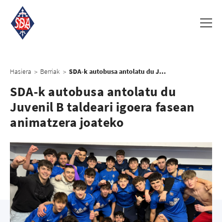
Hasiera
Berriak
SDA-k autobusa antolatu du Juvenil B taldeari igoera fasean animatzera joateko
>
>
SDA-k autobusa antolatu du
Juvenil B taldeari igoera fasean
animatzera joateko