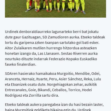
Urdinek denboraldiaurreko lagunarteko berri bat jokatu
dute gaur Gazituagan, SD Zamudioren aurka. Etxeko taldeak
lortu du garipena zzken txanpan sartutako gol bati esker.
Aitor Zulaikaren mutilen hurrengo hitzordua asteazken
honetan izango da, Las Llanasen. Sestao Riverren aurka
neurtuko dituzte indarrak Federazio Kopako Euskadiko
faseko finalerdian.
SDAren hasierako hamaikakoa Murgoitio, Mendibe, Odei,
Aranceta, Hernaiz, Ituarte, Peru, Asier Sánchez, Reka, Lulu
eta Etxanizek osatu dute. Norgehiagokan zehar, aulkitik
Entrecanales, Goie, Bikandi, Ceballos, Torrico, Hodei
Rodríguez eta Zorrilla sartu dira.
Etxeko taldeak aukera paregabea izan du hasi bezain laster,
baina Murgoitiok geldiketa bikaina egin du. Urdinek