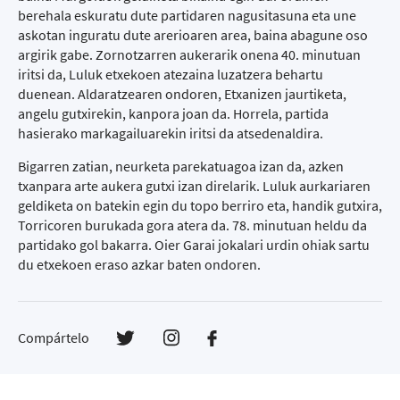
berehala eskuratu dute partidaren nagusitasuna eta une
askotan inguratu dute arerioaren area, baina abagune oso
argirik gabe. Zornotzarren aukerarik onena 40. minutuan
iritsi da, Luluk etxekoen atezaina luzatzera behartu
duenean. Aldaratzearen ondoren, Etxanizen jaurtiketa,
angelu gutxirekin, kanpora joan da. Horrela, partida
hasierako markagailuarekin iritsi da atsedenaldira.
Bigarren zatian, neurketa parekatuagoa izan da, azken
txanpara arte aukera gutxi izan direlarik. Luluk aurkariaren
geldiketa on batekin egin du topo berriro eta, handik gutxira,
Torricoren burukada gora atera da. 78. minutuan heldu da
partidako gol bakarra. Oier Garai jokalari urdin ohiak sartu
du etxekoen eraso azkar baten ondoren.
Compártelo