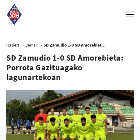
Hasiera
Berriak
SD Zamudio 1-0 SD Amorebieta: Porrota Gazituagako lagunartekoan
>
>
SD Zamudio 1-0 SD Amorebieta:
Porrota Gazituagako
lagunartekoan