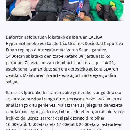
Datorren asteburuan jokatuko da Ipuruan LALIGA
Hypermotioneko euskal derbia. Urdinek Sociedad Deportiva
Eibarri egingo diote visita maiatzaren 5ean, igandea,
14:00etan abiatuko den txapelketako 38. jardunaldiko
partidan. Zale zornotzarrek bihartik aurrera, apirilak 29,
astelehena, izango dute sarrerak erosteko aukera SDAren
dendan. Maiatzaren 2ra arte edo agortu arte egongo dira
salgai.
Sarrerak Ipuruako bisitarientzako gunerako izango dira eta
15 euroko prezioa izango dute. Pertsona bakoitzak lau erosi
ahal izango ditu gehienez. Maiatzaren 1a jaieguna denez eta
denda itxita egongo denez, bihar, astelehena, arratsaldez ere
irekiko da. Beraz, sarrerak salgai egongo dira bihar
10:00etatik 13:00etara eta 17:00etatik 20:00etara, asteartean