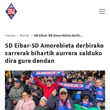
Hasiera
Berriak
SD Eibar-SD Amorebieta derbirako sarrerak bihartik aurrera salduko dira gure dendan
>
>
SD Eibar-SD Amorebieta derbirako
sarrerak bihartik aurrera salduko
dira gure dendan