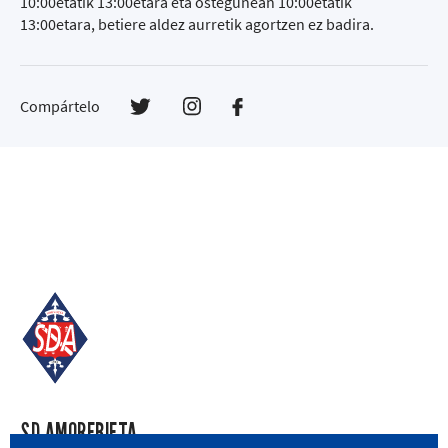
10:00etatik 13:00etara eta ostegunean 10:00etatik
13:00etara, betiere aldez aurretik agortzen ez badira.
Compártelo
SD AMOREBIETA