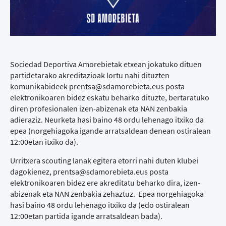
Sociedad Deportiva Amorebietak etxean jokatuko dituen
partidetarako akreditazioak lortu nahi dituzten
komunikabideek prentsa@sdamorebieta.eus posta
elektronikoaren bidez eskatu beharko dituzte, bertaratuko
diren profesionalen izen-abizenak eta NAN zenbakia
adieraziz. Neurketa hasi baino 48 ordu lehenago itxiko da
epea (norgehiagoka igande arratsaldean denean ostiralean
12:00etan itxiko da).
Urritxera scouting lanak egitera etorri nahi duten klubei
dagokienez, prentsa@sdamorebieta.eus posta
elektronikoaren bidez ere akreditatu beharko dira, izen-
abizenak eta NAN zenbakia zehaztuz. Epea norgehiagoka
hasi baino 48 ordu lehenago itxiko da (edo ostiralean
12:00etan partida igande arratsaldean bada).