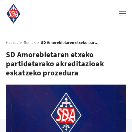
Hasiera
Berriak
SD Amorebietaren etxeko partidetarako akreditazioak eskatzeko prozedura
>
>
SD Amorebietaren etxeko
partidetarako akreditazioak
eskatzeko prozedura