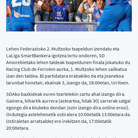
Lehen Federazioko 2. Multzoko txapeldun izendatu eta
LaLiga SmartBankera igotzea lortu ondoren, SD
Amorebietako lehen taldeak txapeldunen finala jokatuko du
Racing Club de Ferrolen aurka, 1. Multzoko lehen sailkatua
izan den taldea. Bi partidatara erabakiko da eta joanekoa
larunbat honetan, ekainak 3, izango da, 18:00etan, Urritxen.
SDAko bazkideak euren txartelekin sartu ahal izango dira.
Gainera, bihartik aurrera (asteartea, hilak 30) sarrerak salgai
egongo dira klubeko dendan (ezin izango dira online erosi).
Ordutegia astelehenetik ostiralera 10:00etatik 13:00etara da.
Ostiraletan arratsaldez ere irekitzen da, 17:00etatik
20:00etara.