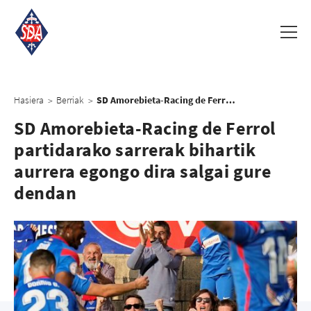
Hasiera
Berriak
SD Amorebieta-Racing de Ferrol partidarako sarrerak bihartik aurrera egongo dira salgai gure dendan
>
>
SD Amorebieta-Racing de Ferrol
partidarako sarrerak bihartik
aurrera egongo dira salgai gure
dendan