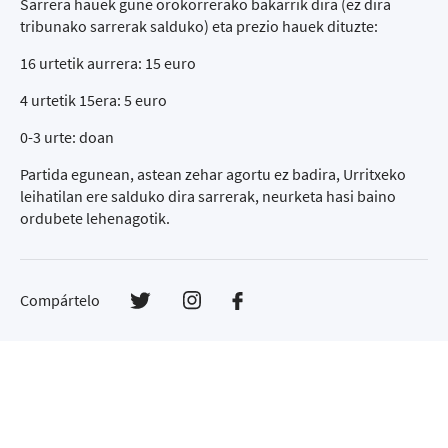
Sarrera hauek gune orokorrerako bakarrik dira (ez dira
tribunako sarrerak salduko) eta prezio hauek dituzte:
16 urtetik aurrera: 15 euro
4 urtetik 15era: 5 euro
0-3 urte: doan
Partida egunean, astean zehar agortu ez badira, Urritxeko
leihatilan ere salduko dira sarrerak, neurketa hasi baino
ordubete lehenagotik.
Compártelo