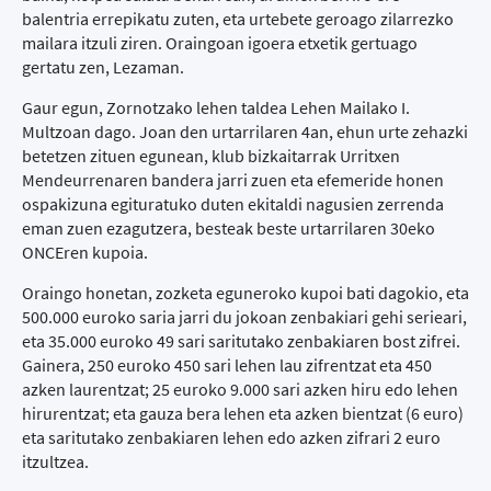
balentria errepikatu zuten, eta urtebete geroago zilarrezko
mailara itzuli ziren. Oraingoan igoera etxetik gertuago
gertatu zen, Lezaman.
Gaur egun, Zornotzako lehen taldea Lehen Mailako I.
Multzoan dago. Joan den urtarrilaren 4an, ehun urte zehazki
betetzen zituen egunean, klub bizkaitarrak Urritxen
Mendeurrenaren bandera jarri zuen eta efemeride honen
ospakizuna egituratuko duten ekitaldi nagusien zerrenda
eman zuen ezagutzera, besteak beste urtarrilaren 30eko
ONCEren kupoia.
Oraingo honetan, zozketa eguneroko kupoi bati dagokio, eta
500.000 euroko saria jarri du jokoan zenbakiari gehi serieari,
eta 35.000 euroko 49 sari saritutako zenbakiaren bost zifrei.
Gainera, 250 euroko 450 sari lehen lau zifrentzat eta 450
azken laurentzat; 25 euroko 9.000 sari azken hiru edo lehen
hirurentzat; eta gauza bera lehen eta azken bientzat (6 euro)
eta saritutako zenbakiaren lehen edo azken zifrari 2 euro
itzultzea.