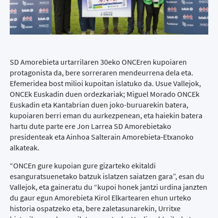
SD Amorebieta urtarrilaren 30eko ONCEren kupoiaren
protagonista da, bere sorreraren mendeurrena dela eta.
Efemeridea bost milioi kupoitan islatuko da. Usue Vallejok,
ONCEk Euskadin duen ordezkariak; Miguel Morado ONCEk
Euskadin eta Kantabrian duen joko-buruarekin batera,
kupoiaren berri eman du aurkezpenean, eta haiekin batera
hartu dute parte ere Jon Larrea SD Amorebietako
presidenteak eta Ainhoa Salterain Amorebieta-Etxanoko
alkateak.
“ONCEn gure kupoian gure gizarteko ekitaldi
esanguratsuenetako batzuk islatzen saiatzen gara”, esan du
Vallejok, eta gaineratu du “kupoi honek jantzi urdina janzten
du gaur egun Amorebieta Kirol Elkartearen ehun urteko
historia ospatzeko eta, bere zaletasunarekin, Urritxe