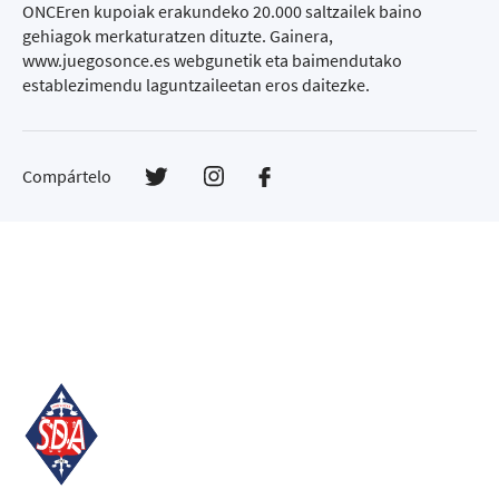
ONCEren kupoiak erakundeko 20.000 saltzailek baino
gehiagok merkaturatzen dituzte. Gainera,
www.juegosonce.es webgunetik eta baimendutako
establezimendu laguntzaileetan eros daitezke.
Compártelo