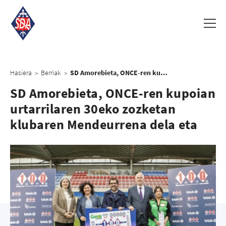
Hasiera
Berriak
SD Amorebieta, ONCE-ren kupoian urtarrilaren 30eko zozketan klubaren Mendeurrena dela eta
>
>
SD Amorebieta, ONCE-ren kupoian
urtarrilaren 30eko zozketan
klubaren Mendeurrena dela eta