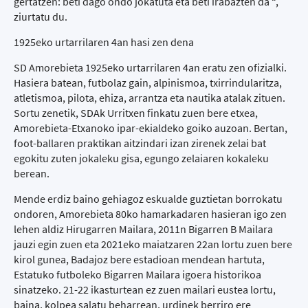
gertatzen: beti dago ondo jokatuta eta beti irabazten da “,
ziurtatu du.
1925eko urtarrilaren 4an hasi zen dena
SD Amorebieta 1925eko urtarrilaren 4an eratu zen ofizialki.
Hasiera batean, futbolaz gain, alpinismoa, txirrindularitza,
atletismoa, pilota, ehiza, arrantza eta nautika atalak zituen.
Sortu zenetik, SDAk Urritxen finkatu zuen bere etxea,
Amorebieta-Etxanoko ipar-ekialdeko goiko auzoan. Bertan,
foot-ballaren praktikan aitzindari izan zirenek zelai bat
egokitu zuten jokaleku gisa, egungo zelaiaren kokaleku
berean.
Mende erdiz baino gehiagoz eskualde guztietan borrokatu
ondoren, Amorebieta 80ko hamarkadaren hasieran igo zen
lehen aldiz Hirugarren Mailara, 2011n Bigarren B Mailara
jauzi egin zuen eta 2021eko maiatzaren 22an lortu zuen bere
kirol gunea, Badajoz bere estadioan mendean hartuta,
Estatuko futboleko Bigarren Mailara igoera historikoa
sinatzeko. 21-22 ikasturtean ez zuen mailari eustea lortu,
baina, kolpea salatu beharrean, urdinek berriro ere