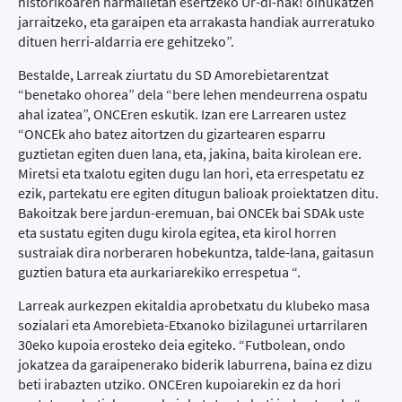
historikoaren harmailetan esertzeko Ur-di-nak! oihukatzen
jarraitzeko, eta garaipen eta arrakasta handiak aurreratuko
dituen herri-aldarria ere gehitzeko”.
Bestalde, Larreak ziurtatu du SD Amorebietarentzat
“benetako ohorea” dela “bere lehen mendeurrena ospatu
ahal izatea”, ONCEren eskutik. Izan ere Larrearen ustez
“ONCEk aho batez aitortzen du gizartearen esparru
guztietan egiten duen lana, eta, jakina, baita kirolean ere.
Miretsi eta txalotu egiten dugu lan hori, eta errespetatu ez
ezik, partekatu ere egiten ditugun balioak proiektatzen ditu.
Bakoitzak bere jardun-eremuan, bai ONCEk bai SDAk uste
eta sustatu egiten dugu kirola egitea, eta kirol horren
sustraiak dira norberaren hobekuntza, talde-lana, gaitasun
guztien batura eta aurkariarekiko errespetua “.
Larreak aurkezpen ekitaldia aprobetxatu du klubeko masa
sozialari eta Amorebieta-Etxanoko bizilagunei urtarrilaren
30eko kupoia erosteko deia egiteko. “Futbolean, ondo
jokatzea da garaipenerako biderik laburrena, baina ez dizu
beti irabazten utziko. ONCEren kupoiarekin ez da hori