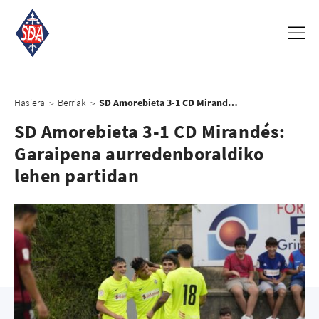
Hasiera
Berriak
SD Amorebieta 3-1 CD Mirandés: Garaipena aurredenboraldiko lehen partidan
>
>
SD Amorebieta 3-1 CD Mirandés:
Garaipena aurredenboraldiko
lehen partidan