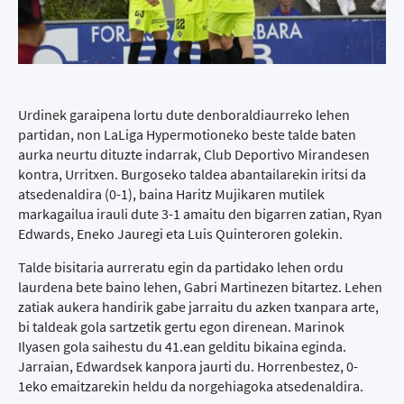
Urdinek garaipena lortu dute denboraldiaurreko lehen
partidan, non LaLiga Hypermotioneko beste talde baten
aurka neurtu dituzte indarrak, Club Deportivo Mirandesen
kontra, Urritxen. Burgoseko taldea abantailarekin iritsi da
atsedenaldira (0-1), baina Haritz Mujikaren mutilek
markagailua irauli dute 3-1 amaitu den bigarren zatian, Ryan
Edwards, Eneko Jauregi eta Luis Quinteroren golekin.
Talde bisitaria aurreratu egin da partidako lehen ordu
laurdena bete baino lehen, Gabri Martinezen bitartez. Lehen
zatiak aukera handirik gabe jarraitu du azken txanpara arte,
bi taldeak gola sartzetik gertu egon direnean. Marinok
Ilyasen gola saihestu du 41.ean gelditu bikaina eginda.
Jarraian, Edwardsek kanpora jaurti du. Horrenbestez, 0-
1eko emaitzarekin heldu da norgehiagoka atsedenaldira.