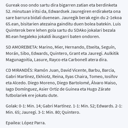
Gureak oso ondo sartu dira bigarren zatian eta berdinketa
52. minutuan iritsi da, Edwardsek Jauregiren erdiraketa ona
sare barrura bidali duenean. Jauregik berak egin du 2-1ekoa
65.ean, bisitarien atezaina gainditu duen bolea batekin. Luis
Quinterok bere lehen gola sartu du SDAko jokalari bezala
80.ean hegaleko jokaldi ikusgarri baten ondoren.
SD AMOREBIETA: Marino, Mier, Hernando, Etxeita, Seguín,
Morán, Sibo, Edwards, Quintero, Grant eta Jauregi. Aulkitik
Magunagoitia, Lasure, Rayco eta Carbonell atera dira.
CD MIRANDÉS: Ramón Juan, David Vicente, Barbu, Barcia,
Gabri Martínez, Ekhiotz, Reina, Ilyas Chaira, Tomeo, Iosifov
eta Alcedo. Diego Moreno, Diego Bartolomé, Álvaro Maiso,
Iago Domínguez, Asier Ortiz de Guinea eta Hugo Zárate
futbolariek ere jokatu dute.
Golak: 0-1: Min. 14; Gabri Martínez. 1-1: Min. 52; Edwards. 2-1:
Min. 65; Jauregi. 3-1: Min. 80; Quintero.
Epailea: López Parra.