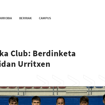
ARROBIA
BERRIAK
CAMPUS
ka Club: Berdinketa
idan Urritxen