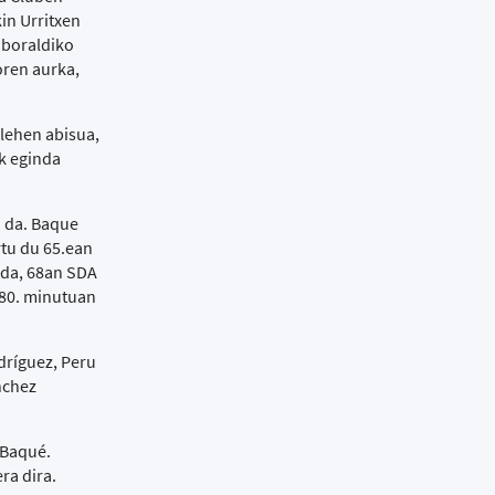
in Urritxen
nboraldiko
oren aurka,
lehen abisua,
uk eginda
n da. Baque
tu du 65.ean
n da, 68an SDA
. 80. minutuan
dríguez, Peru
ánchez
 Baqué.
ra dira.