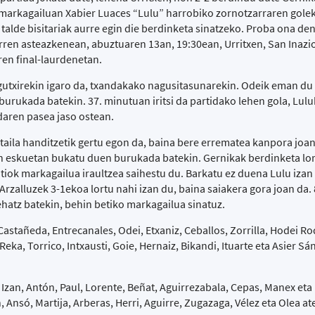
a markagailuan Xabier Luaces “Lulu” harrobiko zornotzarraren golek
 talde bisitariak aurre egin die berdinketa sinatzeko. Proba ona de
orren asteazkenean, abuztuaren 13an, 19:30ean, Urritxen, San Inazi
en final-laurdenetan.
gutxirekin igaro da, txandakako nagusitasunarekin. Odeik eman du 
burukada batekin. 37. minutuan iritsi da partidako lehen gola, Lul
daren pasea jaso ostean.
aila handitzetik gertu egon da, baina bere errematea kanpora joa
n eskuetan bukatu duen burukada batekin. Gernikak berdinketa lor
oitiok markagailua iraultzea saihestu du. Barkatu ez duena Lulu iza
. Arzalluzek 3-1ekoa lortu nahi izan du, baina saiakera gora joan da
hatz batekin, behin betiko markagailua sinatuz.
stañeda, Entrecanales, Odei, Etxaniz, Ceballos, Zorrilla, Hodei Ro
 Reka, Torrico, Intxausti, Goie, Hernaiz, Bikandi, Ituarte eta Asier S
Izan, Antón, Paul, Lorente, Beñat, Aguirrezabala, Cepas, Manex eta
, Ansó, Martija, Arberas, Herri, Aguirre, Zugazaga, Vélez eta Olea ate