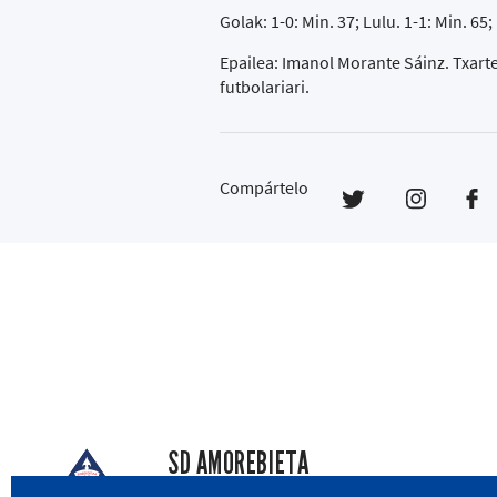
Golak: 1-0: Min. 37; Lulu. 1-1: Min. 65; 
Epailea: Imanol Morante Sáinz. Txarte
futbolariari.
Compártelo
SD AMOREBIETA