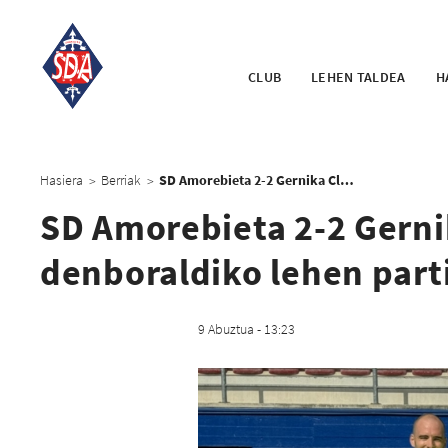
CLUB
LEHEN TALDEA
H
Hasiera
Berriak
SD Amorebieta 2-2 Gernika Club: Berdinketa denboraldiko lehen partidan Urritxen
>
>
SD Amorebieta 2-2 Gerni
denboraldiko lehen part
9 Abuztua - 13:23