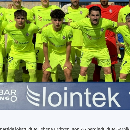
artida jokatu dute, lehena Urritxen, non 2-2 berdindu dute Gerni