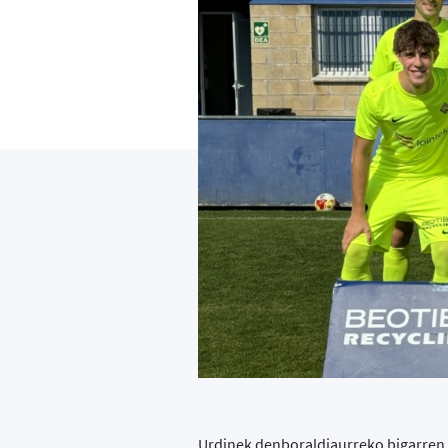
Urdinek denboraldiaurreko bigarren p