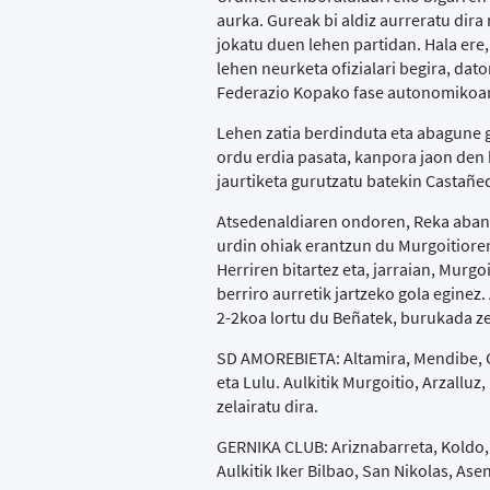
aurka. Gureak bi aldiz aurreratu dir
jokatu duen lehen partidan. Hala ere,
lehen neurketa ofizialari begira, dat
Federazio Kopako fase autonomikoar
Lehen zatia berdinduta eta abagune 
ordu erdia pasata, kanpora jaon den 
jaurtiketa gurutzatu batekin Castañe
Atsedenaldiaren ondoren, Reka abant
urdin ohiak erantzun du Murgoitiore
Herriren bitartez eta, jarraian, Murg
berriro aurretik jartzeko gola eginez
2-2koa lortu du Beñatek, burukada ze
SD AMOREBIETA: Altamira, Mendibe, Ca
eta Lulu. Aulkitik Murgoitio, Arzalluz,
zelairatu dira.
GERNIKA CLUB: Ariznabarreta, Koldo, 
Aulkitik Iker Bilbao, San Nikolas, Asen