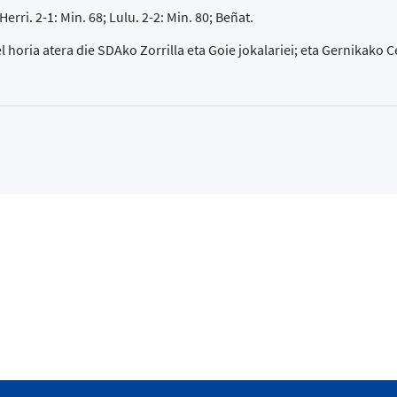
Herri. 2-1: Min. 68; Lulu. 2-2: Min. 80; Beñat.
l horia atera die SDAko Zorrilla eta Goie jokalariei; eta Gernikako 