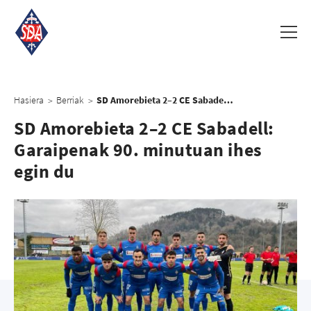
Hasiera
Berriak
SD Amorebieta 2–2 CE Sabadell: Garaipenak 90. minutuan ihes egin du
>
>
SD Amorebieta 2–2 CE Sabadell:
Garaipenak 90. minutuan ihes
egin du