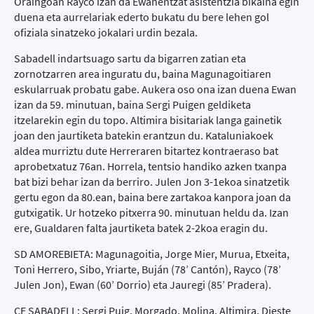
Oraingoan Rayco izan da Ewanentzat asistentzia bikaina egin
duena eta aurrelariak ederto bukatu du bere lehen gol
ofiziala sinatzeko jokalari urdin bezala.
Sabadell indartsuago sartu da bigarren zatian eta
zornotzarren area inguratu du, baina Magunagoitiaren
eskularruak probatu gabe. Aukera oso ona izan duena Ewan
izan da 59. minutuan, baina Sergi Puigen geldiketa
itzelarekin egin du topo. Altimira bisitariak langa gainetik
joan den jaurtiketa batekin erantzun du. Kataluniakoek
aldea murriztu dute Herreraren bitartez kontraeraso bat
aprobetxatuz 76an. Horrela, tentsio handiko azken txanpa
bat bizi behar izan da berriro. Julen Jon 3-1ekoa sinatzetik
gertu egon da 80.ean, baina bere zartakoa kanpora joan da
gutxigatik. Ur hotzeko pitxerra 90. minutuan heldu da. Izan
ere, Gualdaren falta jaurtiketa batek 2-2koa eragin du.
SD AMOREBIETA: Magunagoitia, Jorge Mier, Murua, Etxeita,
Toni Herrero, Sibo, Yriarte, Buján (78’ Cantón), Rayco (78’
Julen Jon), Ewan (60’ Dorrio) eta Jauregi (85’ Pradera).
CE SABADELL: Sergi Puig, Morgado, Molina, Altimira, Dieste