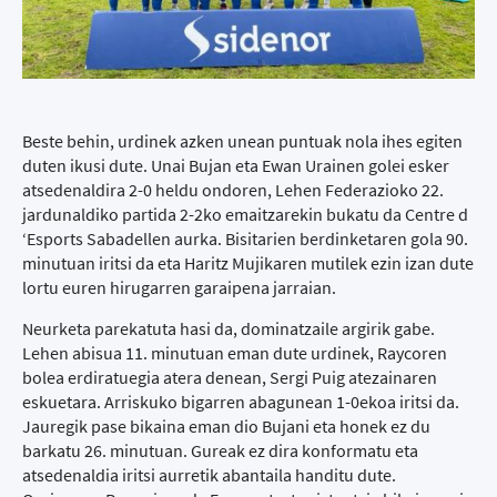
Beste behin, urdinek azken unean puntuak nola ihes egiten
duten ikusi dute. Unai Bujan eta Ewan Urainen golei esker
atsedenaldira 2-0 heldu ondoren, Lehen Federazioko 22.
jardunaldiko partida 2-2ko emaitzarekin bukatu da Centre d
‘Esports Sabadellen aurka. Bisitarien berdinketaren gola 90.
minutuan iritsi da eta Haritz Mujikaren mutilek ezin izan dute
lortu euren hirugarren garaipena jarraian.
Neurketa parekatuta hasi da, dominatzaile argirik gabe.
Lehen abisua 11. minutuan eman dute urdinek, Raycoren
bolea erdiratuegia atera denean, Sergi Puig atezainaren
eskuetara. Arriskuko bigarren abagunean 1-0ekoa iritsi da.
Jauregik pase bikaina eman dio Bujani eta honek ez du
barkatu 26. minutuan. Gureak ez dira konformatu eta
atsedenaldia iritsi aurretik abantaila handitu dute.