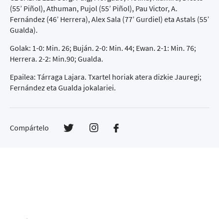
(55’ Piñol), Athuman, Pujol (55’ Piñol), Pau Victor, A.
Fernández (46’ Herrera), Alex Sala (77’ Gurdiel) eta Astals (55’
Gualda).
Golak: 1-0: Min. 26; Buján. 2-0: Min. 44; Ewan. 2-1: Min. 76;
Herrera. 2-2: Min.90; Gualda.
Epailea: Tárraga Lajara. Txartel horiak atera dizkie Jauregi;
Fernández eta Gualda jokalariei.
Compártelo