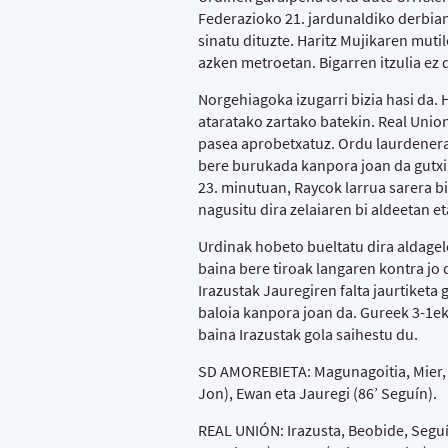
Federazioko 21. jardunaldiko derbian
sinatu dituzte. Haritz Mujikaren mut
azken metroetan. Bigarren itzulia ez d
Norgehiagoka izugarri bizia hasi da. 
ataratako zartako batekin. Real Uni
pasea aprobetxatuz. Ordu laurdenera
bere burukada kanpora joan da gutxig
23. minutuan, Raycok larrua sarera b
nagusitu dira zelaiaren bi aldeetan et
Urdinak hobeto bueltatu dira aldagel
baina bere tiroak langaren kontra jo
Irazustak Jauregiren falta jaurtiketa
baloia kanpora joan da. Gureek 3-1ek
baina Irazustak gola saihestu du.
SD AMOREBIETA: Magunagoitia, Mier, Mu
Jon), Ewan eta Jauregi (86’ Seguín).
REAL UNIÓN: Irazusta, Beobide, Seguí