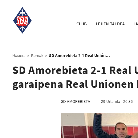
CLUB
LEHEN TALDEA
H
Hasiera
Berriak
SD Amorebieta 2-1 Real Unión: Udinen merezitako garaipena Real Unionen kontrako derbian
>
>
SD Amorebieta 2-1 Real 
garaipena Real Unionen 
SD AMOREBIETA
29 Urtarrila - 20:36