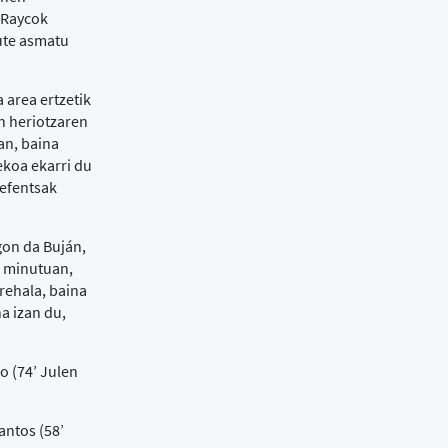
a Raycok
dute asmatu
 area ertzetik
n heriotzaren
an, baina
ekoa ekarri du
defentsak
gon da Buján,
. minutuan,
erehala, baina
a izan du,
o (74’ Julen
antos (58’