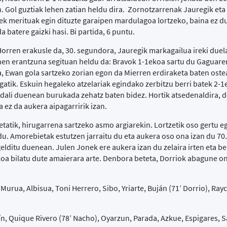
. Gol guztiak lehen zatian heldu dira. Zornotzarrenak Jauregik et
ilek merituak egin dituzte garaipen mardulagoa lortzeko, baina ez 
a batere gaizki hasi. Bi partida, 6 puntu.
Horren erakusle da, 30. segundora, Jauregik markagailua ireki duela
onen erantzuna segituan heldu da: Bravok 1-1ekoa sartu du Gaguare
, Ewan gola sartzeko zorian egon da Mierren erdiraketa baten oste
atik. Eskuin hegaleko atzelariak egindako zerbitzu berri batek 2-1
idali duenean burukada zehatz baten bidez. Hortik atsedenaldira, 
a ez da aukera aipagarririk izan.
etatik, hirugarrena sartzeko asmo argiarekin. Lortzetik oso gertu e
 du. Amorebietak estutzen jarraitu du eta aukera oso ona izan du 70
 gelditu duenean. Julen Jonek ere aukera izan du zelaira irten eta b
oa bilatu dute amaierara arte. Denbora beteta, Dorriok abagune on
rua, Albisua, Toni Herrero, Sibo, Yriarte, Buján (71’ Dorrio), Rayc
n, Quique Rivero (78’ Nacho), Oyarzun, Parada, Azkue, Espigares, S