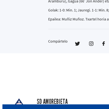
Aramburu), Gagua (66’ Jon Ander) et
Golak: 1-0: Min. 1; Jauregi. 1-1: Min. 8
Epailea: Muñiz Muñoz. Txartel horia a
Compártelo
SD AMOREBIETA