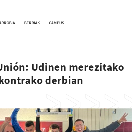
ARROBIA
BERRIAK
CAMPUS
Unión: Udinen merezitako
kontrako derbian