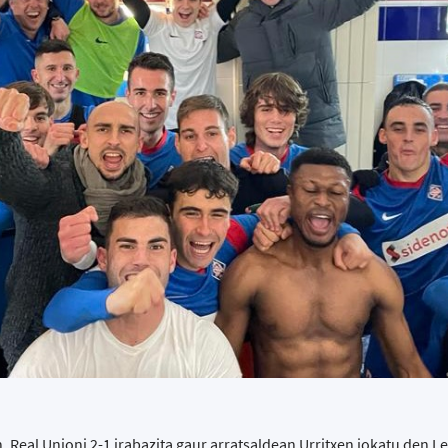
, Real Unioni 2-1 irabazita gaur arratsaldean Urritxen jokatu den L