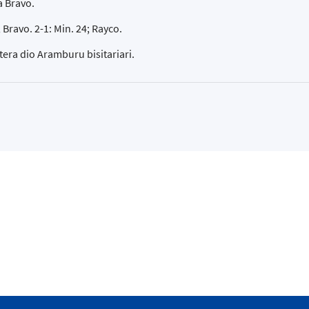
a Bravo.
; Bravo. 2-1: Min. 24; Rayco.
tera dio Aramburu bisitariari.