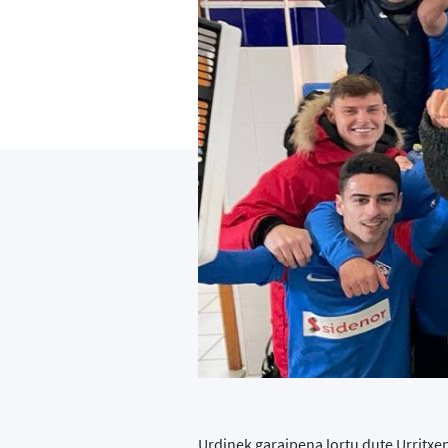
Urdinek garaipena lortu dute Urritxen