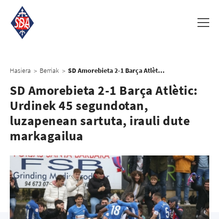
Hasiera
Berriak
SD Amorebieta 2-1 Barça Atlètic: Urdinek 45 segundotan, luzapenean sartuta, irauli dute markagailua
>
>
SD Amorebieta 2-1 Barça Atlètic:
Urdinek 45 segundotan,
luzapenean sartuta, irauli dute
markagailua