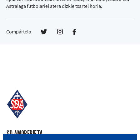
Astralaga futbolariei atera dizkie txartel horia.
Compártelo
SD AMOREBIETA