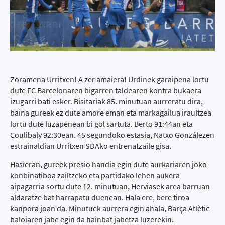
Zoramena Urritxen! A zer amaiera! Urdinek garaipena lortu
dute FC Barcelonaren bigarren taldearen kontra bukaera
izugarri bati esker. Bisitariak 85. minutuan aurreratu dira,
baina gureek ez dute amore eman eta markagailua iraultzea
lortu dute luzapenean bi gol sartuta. Berto 91:44an eta
Coulibaly 92:30ean. 45 segundoko estasia, Natxo Gonzálezen
estrainaldian Urritxen SDAko entrenatzaile gisa.
Hasieran, gureek presio handia egin dute aurkariaren joko
konbinatiboa zailtzeko eta partidako lehen aukera
aipagarria sortu dute 12. minutuan, Herviasek area barruan
aldaratze bat harrapatu duenean. Hala ere, bere tiroa
kanpora joan da. Minutuek aurrera egin ahala, Barça Atlètic
baloiaren jabe egin da hainbat jabetza luzerekin.