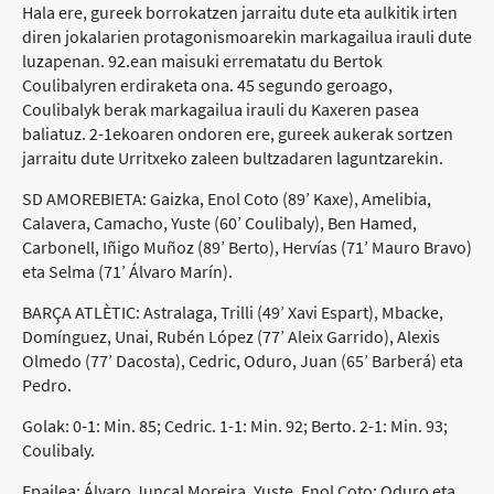
Hala ere, gureek borrokatzen jarraitu dute eta aulkitik irten
diren jokalarien protagonismoarekin markagailua irauli dute
luzapenan. 92.ean maisuki errematatu du Bertok
Coulibalyren erdiraketa ona. 45 segundo geroago,
Coulibalyk berak markagailua irauli du Kaxeren pasea
baliatuz. 2-1ekoaren ondoren ere, gureek aukerak sortzen
jarraitu dute Urritxeko zaleen bultzadaren laguntzarekin.
SD AMOREBIETA: Gaizka, Enol Coto (89’ Kaxe), Amelibia,
Calavera, Camacho, Yuste (60’ Coulibaly), Ben Hamed,
Carbonell, Iñigo Muñoz (89’ Berto), Hervías (71’ Mauro Bravo)
eta Selma (71’ Álvaro Marín).
BARÇA ATLÈTIC: Astralaga, Trilli (49’ Xavi Espart), Mbacke,
Domínguez, Unai, Rubén López (77’ Aleix Garrido), Alexis
Olmedo (77’ Dacosta), Cedric, Oduro, Juan (65’ Barberá) eta
Pedro.
Golak: 0-1: Min. 85; Cedric. 1-1: Min. 92; Berto. 2-1: Min. 93;
Coulibaly.
Epailea: Álvaro Juncal Moreira. Yuste, Enol Coto; Oduro eta