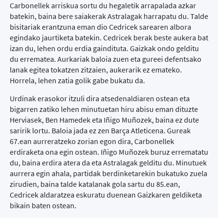
Carbonellek arriskua sortu du hegaletik arrapalada azkar
batekin, baina bere saiakerak Astralagak harrapatu du. Talde
bisitariak erantzuna eman dio Cedricek sarearen albora
egindako jaurtiketa batekin. Cedricek berak beste aukera bat
izan du, lehen ordu erdia gaindituta. Gaizkak ondo gelditu
du errematea. Aurkariak baloia zuen eta gureei defentsako
lanak egitea tokatzen zitzaien, aukerarik ez emateko.
Horrela, lehen zatia golik gabe bukatu da.
Urdinak erasokor itzuli dira atsedenaldiaren ostean eta
bigarren zatiko lehen minutuetan hiru abisu eman dituzte
Herviasek, Ben Hamedek eta Iñigo Muñozek, baina ez dute
saririk lortu. Baloia jada ez zen Barça Atleticena. Gureak
67.ean aurreratzeko zorian egon dira, Carbonellek
erdiraketa ona egin ostean. Iñigo Muñozek buruz errematatu
du, baina erdira atera da eta Astralagak gelditu du. Minutuek
aurrera egin ahala, partidak berdinketarekin bukatuko zuela
zirudien, baina talde katalanak gola sartu du 85.ean,
Cedricek aldaratzea eskuratu duenean Gaizkaren geldiketa
bikain baten ostean.