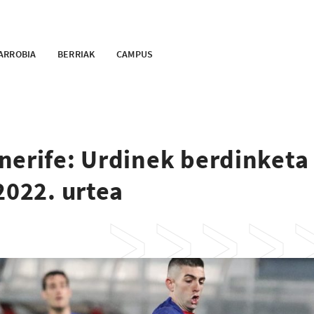
ARROBIA
BERRIAK
CAMPUS
nerife: Urdinek berdinketa
2022. urtea