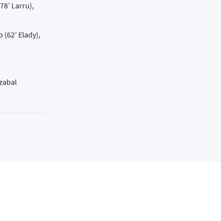
78’ Larru),
 (62’ Elady),
izabal