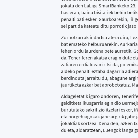
jokatu den LaLiga SmartBankeko 23. 
hasieran, baina bisitariek behin beti
penalti bati esker. Gaurkoarekin, Iñi
sei partida kateatu ditu porrotik jaso
Zornotzarrak indartsu atera dira, Le
bat emateko helburuarekin. Aurkariar
lehen ordu laurdena bete aurretik. Go
da. Teneriferen akatsa eragin dute e
zatiaren erdialdean iritsi da, polemi
aldeko penalti eztabaidagarria adiera
berdinduta jarraitu du, abagune argir
jaurtiketa azkar bat aprobetxatuz. Ma
Aldageletatik igaro ondoren, Tenerif
gelditketa ikusgarria egin dio Bermej
burututako sakrifizio itzelari esker, 
eta norgehiagokak jabe argirik gabe j
jokaldiak sortzea. Dena den, azken tx
du eta, aldaratzean, Luengok langa ga