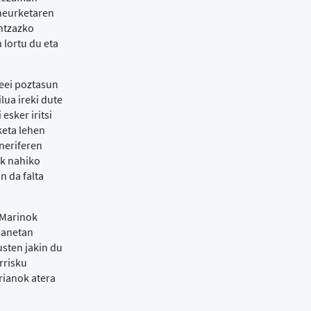
neurketaren
antzazko
 lortu du eta
deei poztasun
lua ireki dute
esker iritsi
keta lehen
eneriferen
ak nahiko
n da falta
 Marinok
 lanetan
usten jakin du
rrisku
orianok atera