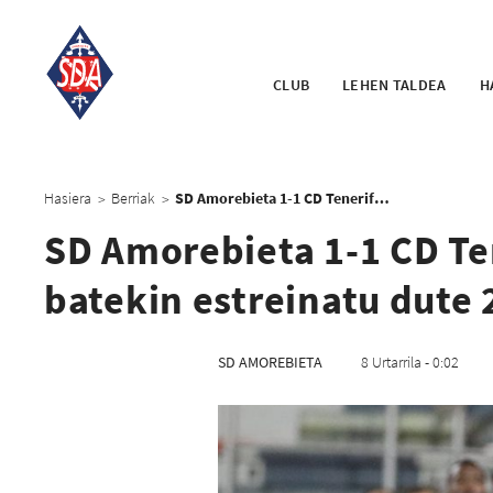
CLUB
LEHEN TALDEA
H
Hasiera
Berriak
SD Amorebieta 1-1 CD Tenerife: Urdinek berdinketa batekin estreinatu dute 2022. urtea
>
>
SD Amorebieta 1-1 CD Te
batekin estreinatu dute 
SD AMOREBIETA
8 Urtarrila - 0:02