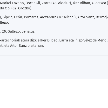
rkel Lozano, Óscar Gil, Zarra (78’ Aldalur), Iker Bilbao, Olaetxea (
eta Obi (62’ Orozko).
, Sipcic, León, Pomares, Alexandre (76’ Michel), Aitor Sanz, Bermejo
llego.
. 26; Gallego, penaltiz.
xartel horiak atera dizkie Iker Bilbao, Larra eta Iñigo Vélez de Mend
; eta Aitor Sanz bisitariari.