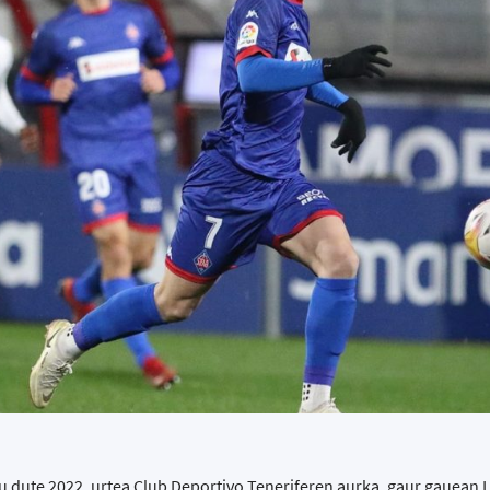
tu dute 2022. urtea Club Deportivo Teneriferen aurka, gaur gauean