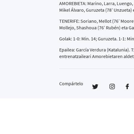
AMOREBIETA: Marino, Larra, Luengo, Ma
Mikel Álvaro, Guruzeta (78’ Unzueta) 
TENERIFE: Soriano, Mellot (76’ Moore)
Mollejo, Shashoua (76’ Rubén) eta Ga
Golak: 1-0: Min. 14; Guruzeta. 1-1: Min
Epailea: García Verdura (Katalunia). T
entrenatzaileari Amorebietaren aldetik
Compártelo