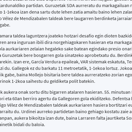
jardunaldiko partidan. Guruzetak SDA aurreratu du markagailuan 
ko 1-1ekoa izan dena sartu dute lehen zatia amaitu baino lehen zal
go Vélez de Mendizabalen taldeak bere laugarren berdinketa jarraian
 gabe.
zamara taldea laguntzera joateko hotzari desafio egin dioten bazki
en area inguruan ibili dira norgehiagokaren hasieran eta markagai
la aurkariaren zelaian hegaleko sake batean egindako presio onari 
ta Guruzetak bere bosgarren gola sinatzeko aprobetxatu du. Berdin
karekin. Izan ere, García Verdura epaileak, VAR sistemak eskatuta, T
zi du. Gallegok ez du barkatu 11 metroetatik, 1-1ekoa lortuz. Joko
ik gabe, baina Mollejo bisitaria bere taldea aurreratzeko zorian ego
rinok 1-2koa saihestu du geldiketa polit batekin.
ek aukera onak sortu ditu bigarren atalaren hasieran. 55. minutuan
ori eta 60an berriro agertu da Gallegoren gola ekiditzeko. Defentsa
Iñigo Vélez de Mendizabalen taldeak aurkariaren hasiera bortitzari e
arraitu du. Urdinei aurreko partidetan baino gehiago kostatu zaie a
anpan, aukera bikoitza izan dute, baina Larraren falta jaurtiketa S
inetik bidali du baloia.