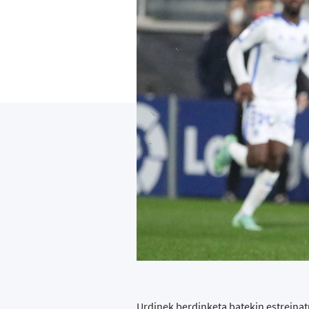
Urdinek berdinketa batekin estreina