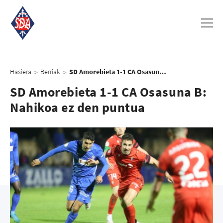
Hasiera
Berriak
SD Amorebieta 1-1 CA Osasuna B: Nahikoa ez den puntua
>
>
SD Amorebieta 1-1 CA Osasuna B:
Nahikoa ez den puntua