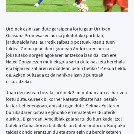
Urdinek ezin izan dute garaipena lortu gaur Urritxen
Osasuna Promesasen aurka jokatutako partidan,
jardunaldia hasi aurretik salbazio postuak ixten zituen
taldea. Gidoia joan den igandean Andorraren aurka
jokatutako norgehiagokaren antzekoa izan da. Izan ere,
Natxo Gonzalezen mutilek gola sartu dute hasi eta berehala
eta bigarren zatiaren erdialdean behin betiko 1-1ekoa heldu
da. Azken bultzada ez da nahikoa izan 3 puntuak
eskuratzeko.
Joan den astean bezala, urdinek 3. minutuan aurrea hartzea
lortu dute. Gureek bi korner kateatu dituzte hasi bezain
laster. Lehenengoan, abisatu egin dute. Selmak Yusteren
burukadaren ostean egindako erremateak ez du aterik
aurkitu. Bigarrean, Amelibiak gola sartu du burukada itzel
batekin Camachoren bidalketa on baten ondoren. Kanpoko
taldeak ondo erantzun du eta gora egin du berdinketaren