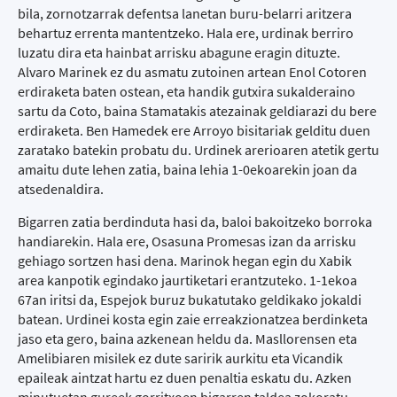
bila, zornotzarrak defentsa lanetan buru-belarri aritzera
behartuz errenta mantentzeko. Hala ere, urdinak berriro
luzatu dira eta hainbat arrisku abagune eragin dituzte.
Alvaro Marinek ez du asmatu zutoinen artean Enol Cotoren
erdiraketa baten ostean, eta handik gutxira sukalderaino
sartu da Coto, baina Stamatakis atezainak geldiarazi du bere
erdiraketa. Ben Hamedek ere Arroyo bisitariak gelditu duen
zaratako batekin probatu du. Urdinek arerioaren atetik gertu
amaitu dute lehen zatia, baina lehia 1-0ekoarekin joan da
atsedenaldira.
Bigarren zatia berdinduta hasi da, baloi bakoitzeko borroka
handiarekin. Hala ere, Osasuna Promesas izan da arrisku
gehiago sortzen hasi dena. Marinok hegan egin du Xabik
area kanpotik egindako jaurtiketari erantzuteko. 1-1ekoa
67an iritsi da, Espejok buruz bukatutako geldikako jokaldi
batean. Urdinei kosta egin zaie erreakzionatzea berdinketa
jaso eta gero, baina azkenean heldu da. Masllorensen eta
Amelibiaren misilek ez dute saririk aurkitu eta Vicandik
epaileak aintzat hartu ez duen penaltia eskatu du. Azken