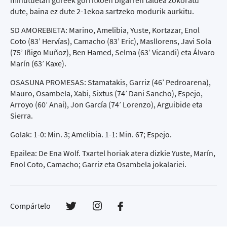
minutuetan gureek gorritxoen bigarren taldea zokoratu
dute, baina ez dute 2-1ekoa sartzeko modurik aurkitu.
SD AMOREBIETA: Marino, Amelibia, Yuste, Kortazar, Enol
Coto (83’ Hervías), Camacho (83’ Eric), Masllorens, Javi Sola
(75’ Iñigo Muñoz), Ben Hamed, Selma (63’ Vicandi) eta Álvaro
Marín (63’ Kaxe).
OSASUNA PROMESAS: Stamatakis, Garriz (46’ Pedroarena),
Mauro, Osambela, Xabi, Sixtus (74’ Dani Sancho), Espejo,
Arroyo (60’ Anai), Jon García (74’ Lorenzo), Arguibide eta
Sierra.
Golak: 1-0: Min. 3; Amelibia. 1-1: Min. 67; Espejo.
Epailea: De Ena Wolf. Txartel horiak atera dizkie Yuste, Marín,
Enol Coto, Camacho; Garriz eta Osambela jokalariei.
Compártelo