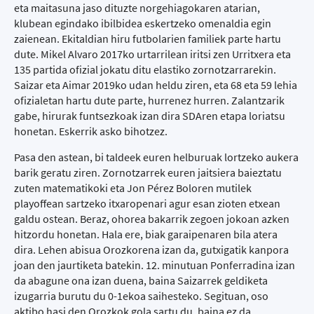
eta maitasuna jaso dituzte norgehiagokaren atarian,
klubean egindako ibilbidea eskertzeko omenaldia egin
zaienean. Ekitaldian hiru futbolarien familiek parte hartu
dute. Mikel Alvaro 2017ko urtarrilean iritsi zen Urritxera eta
135 partida ofizial jokatu ditu elastiko zornotzarrarekin.
Saizar eta Aimar 2019ko udan heldu ziren, eta 68 eta 59 lehia
ofizialetan hartu dute parte, hurrenez hurren. Zalantzarik
gabe, hirurak funtsezkoak izan dira SDAren etapa loriatsu
honetan. Eskerrik asko bihotzez.
Pasa den astean, bi taldeek euren helburuak lortzeko aukera
barik geratu ziren. Zornotzarrek euren jaitsiera baieztatu
zuten matematikoki eta Jon Pérez Boloren mutilek
playoffean sartzeko itxaropenari agur esan zioten etxean
galdu ostean. Beraz, ohorea bakarrik zegoen jokoan azken
hitzordu honetan. Hala ere, biak garaipenaren bila atera
dira. Lehen abisua Orozkorena izan da, gutxigatik kanpora
joan den jaurtiketa batekin. 12. minutuan Ponferradina izan
da abagune ona izan duena, baina Saizarrek geldiketa
izugarria burutu du 0-1ekoa saihesteko. Segituan, oso
aktibo hasi den Orozkok gola sartu du, baina ez da