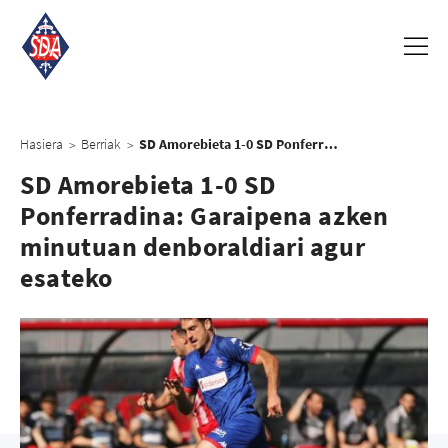
Hasiera
Berriak
SD Amorebieta 1-0 SD Ponferradina: Garaipena azken minutuan denboraldiari agur esateko
>
>
SD Amorebieta 1-0 SD
Ponferradina: Garaipena azken
minutuan denboraldiari agur
esateko