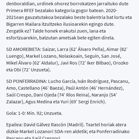
denboraldian, urdinek ohorez borrokatzen jarraituko dute
Primera RFEF bezalako kategoria gogor batean. 2020-
2021ean gauzatutakoa bezalako beste balentria bat lortu eta
Bigarren Mailara itzultzeko ilusioarekin egingo dute.
Zergatik ez? Talde honek erakutsi zuen, lana eta
esfortzuarekin, batzutan ametsak bete egiten direla.
SD AMOREBIETA: Saizar, Larra (62’ Álvaro Peña), Aimar (82’
Luengo), Markel Lozano, Nolaskoain, Seguín, San José,
Mikel Álvaro (62’ Aldalur), Javi Ros (72’ Iker Bilbao), Orozko
eta Obi (72’ Unzueta).
SD PONFERRADINA: Lucho García, Iván Rodríguez, Pascanu,
Amo, Castellano (46’ Baeza), Paúl Antón (46’ Hernández),
Saúl Crespo, Dani Ojeda (74’ Ríos Reina), Naranjo (54’
Zalazar), Agus Medina eta Yuri (69’ Sergi Enrich).
Gola: 1-0: Min. 92; Unzueta.
Epailea: David Gálvez Rascón (Madril). Txartel horiak atera
dizkie Markel Lozanori SDA-ren aldetik; eta Ponferradinako
Pascanu eta Saúl Crespori.