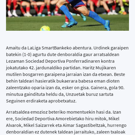
Amaitu da LaLiga SmartBankeko abentura. Urdinek garaipen
batekin (1-0) agurtu dute denboraldia gaur arratsaldean
Lezaman Sociedad Deportiva Ponferradinaren kontra
jokatutako 42. jardunaldiko partidan. Haritz Mujikaren
mutilen bosgarren garaipena jarraian izan da etxean. Beste
behin taldeari hasieratik bukaerara babesa eman dioten
zaleentzako oparia izan da, esker on gisa. Gainera, gola 90.
minutua gaindituta heldu da, Unzuetak buruz sartuta
Seguinen erdiraketa aprobetxatuz.
Arratsaldea emozioz beteriko momentuekin hasi da. Izan
ere, Sociedad Deportiva Amorebietako hiru mitok, Mikel
Alvarok, Mikel Saizarrek eta Aimar Sagastibeltzak, hurrengo
denboraldian ez dutenek taldean jarraituko, zaleen txaloak