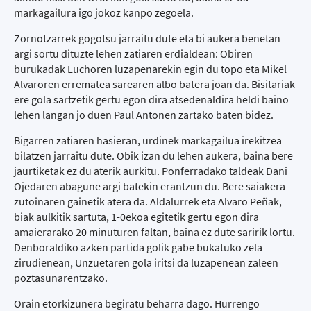
markagailura igo jokoz kanpo zegoela.
Zornotzarrek gogotsu jarraitu dute eta bi aukera benetan
argi sortu dituzte lehen zatiaren erdialdean: Obiren
burukadak Luchoren luzapenarekin egin du topo eta Mikel
Alvaroren errematea sarearen albo batera joan da. Bisitariak
ere gola sartzetik gertu egon dira atsedenaldira heldi baino
lehen langan jo duen Paul Antonen zartako baten bidez.
Bigarren zatiaren hasieran, urdinek markagailua irekitzea
bilatzen jarraitu dute. Obik izan du lehen aukera, baina bere
jaurtiketak ez du aterik aurkitu. Ponferradako taldeak Dani
Ojedaren abagune argi batekin erantzun du. Bere saiakera
zutoinaren gainetik atera da. Aldalurrek eta Alvaro Peñak,
biak aulkitik sartuta, 1-0ekoa egitetik gertu egon dira
amaierarako 20 minuturen faltan, baina ez dute saririk lortu.
Denboraldiko azken partida golik gabe bukatuko zela
zirudienean, Unzuetaren gola iritsi da luzapenean zaleen
poztasunarentzako.
Orain etorkizunera begiratu beharra dago. Hurrengo