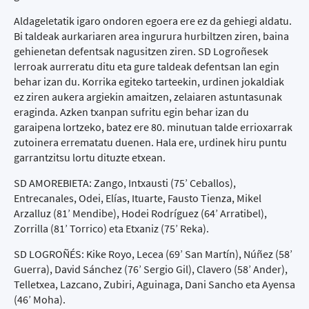
Aldageletatik igaro ondoren egoera ere ez da gehiegi aldatu.
Bi taldeak aurkariaren area ingurura hurbiltzen ziren, baina
gehienetan defentsak nagusitzen ziren. SD Logroñesek
lerroak aurreratu ditu eta gure taldeak defentsan lan egin
behar izan du. Korrika egiteko tarteekin, urdinen jokaldiak
ez ziren aukera argiekin amaitzen, zelaiaren astuntasunak
eraginda. Azken txanpan sufritu egin behar izan du
garaipena lortzeko, batez ere 80. minutuan talde errioxarrak
zutoinera errematatu duenen. Hala ere, urdinek hiru puntu
garrantzitsu lortu dituzte etxean.
SD AMOREBIETA: Zango, Intxausti (75’ Ceballos),
Entrecanales, Odei, Elías, Ituarte, Fausto Tienza, Mikel
Arzalluz (81’ Mendibe), Hodei Rodríguez (64’ Arratibel),
Zorrilla (81’ Torrico) eta Etxaniz (75’ Reka).
SD LOGROÑÉS: Kike Royo, Lecea (69’ San Martín), Núñez (58’
Guerra), David Sánchez (76’ Sergio Gil), Clavero (58’ Ander),
Telletxea, Lazcano, Zubiri, Aguinaga, Dani Sancho eta Ayensa
(46’ Moha).