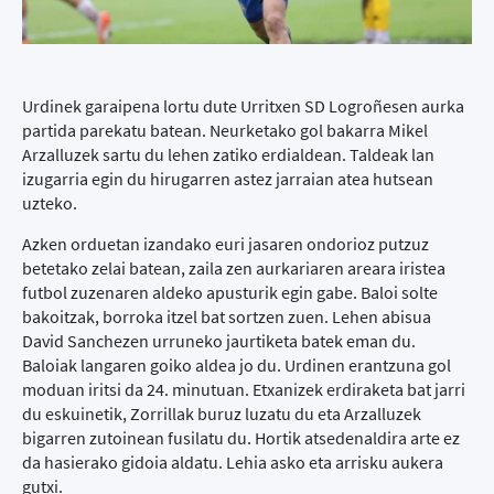
Urdinek garaipena lortu dute Urritxen SD Logroñesen aurka
partida parekatu batean. Neurketako gol bakarra Mikel
Arzalluzek sartu du lehen zatiko erdialdean. Taldeak lan
izugarria egin du hirugarren astez jarraian atea hutsean
uzteko.
Azken orduetan izandako euri jasaren ondorioz putzuz
betetako zelai batean, zaila zen aurkariaren areara iristea
futbol zuzenaren aldeko apusturik egin gabe. Baloi solte
bakoitzak, borroka itzel bat sortzen zuen. Lehen abisua
David Sanchezen urruneko jaurtiketa batek eman du.
Baloiak langaren goiko aldea jo du. Urdinen erantzuna gol
moduan iritsi da 24. minutuan. Etxanizek erdiraketa bat jarri
du eskuinetik, Zorrillak buruz luzatu du eta Arzalluzek
bigarren zutoinean fusilatu du. Hortik atsedenaldira arte ez
da hasierako gidoia aldatu. Lehia asko eta arrisku aukera
gutxi.