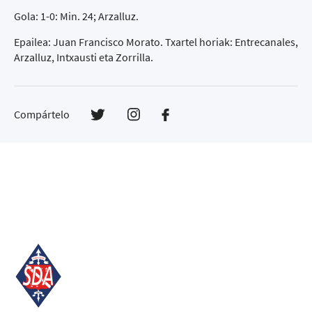
Gola: 1-0: Min. 24; Arzalluz.
Epailea: Juan Francisco Morato. Txartel horiak: Entrecanales,
Arzalluz, Intxausti eta Zorrilla.
Compártelo