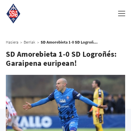
Hasiera
Berriak
SD Amorebieta 1-0 SD Logroñés: Garaipena euripean!
>
>
SD Amorebieta 1-0 SD Logroñés:
Garaipena euripean!