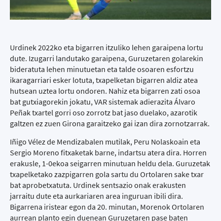
Urdinek 2022ko eta bigarren itzuliko lehen garaipena lortu
dute. Izugarri landutako garaipena, Guruzetaren golarekin
bideratuta lehen minutuetan eta talde osoaren esfortzu
ikaragarriari esker lotuta, txapelketan bigarren aldiz atea
hutsean uztea lortu ondoren. Nahiz eta bigarren zati osoa
bat gutxiagorekin jokatu, VAR sistemak adierazita Álvaro
Peñak txartel gorri oso zorrotz bat jaso duelako, azarotik
galtzen ez zuen Girona garaitzeko gai izan dira zornotzarrak.
Iñigo Vélez de Mendizabalen mutilak, Peru Nolaskoain eta
Sergio Moreno fitxaketak barne, indartsu atera dira. Horren
erakusle, 1-0ekoa seigarren minutuan heldu dela. Guruzetak
txapelketako zazpigarren gola sartu du Ortolaren sake txar
bat aprobetxatuta. Urdinek sentsazio onak erakusten
jarraitu dute eta aurkariaren area inguruan ibili dira.
Bigarrena iristear egon da 20. minutan, Morenok Ortolaren
aurrean planto egin duenean Guruzetaren pase baten