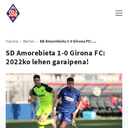
Hasiera
Berriak
SD Amorebieta 1-0 Girona FC: 2022ko lehen garaipena!
>
>
SD Amorebieta 1-0 Girona FC:
2022ko lehen garaipena!