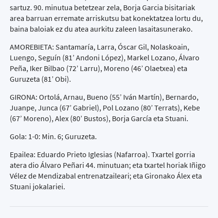
sartuz. 90. minutua betetzear zela, Borja Garcia bisitariak
area barruan erremate arriskutsu bat konektatzea lortu du,
baina baloiak ez du atea aurkitu zaleen lasaitasunerako.
AMOREBIETA: Santamaría, Larra, Óscar Gil, Nolaskoain,
Luengo, Seguín (81’ Andoni López), Markel Lozano, Álvaro
Peña, Iker Bilbao (72’ Larru), Moreno (46’ Olaetxea) eta
Guruzeta (81’ Obi).
GIRONA: Ortolá, Arnau, Bueno (55’ Iván Martín), Bernardo,
Juanpe, Junca (67’ Gabriel), Pol Lozano (80’ Terrats), Kebe
(67’ Moreno), Alex (80’ Bustos), Borja García eta Stuani.
Gola: 1-0: Min. 6; Guruzeta.
Epailea: Eduardo Prieto Iglesias (Nafarroa). Txartel gorria
atera dio Álvaro Peñari 44. minutuan; eta txartel horiak Iñigo
Vélez de Mendizabal entrenatzaileari; eta Gironako Álex eta
Stuani jokalariei.