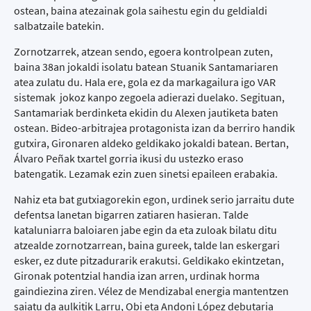
ostean, baina atezainak gola saihestu egin du geldialdi
salbatzaile batekin.
Zornotzarrek, atzean sendo, egoera kontrolpean zuten,
baina 38an jokaldi isolatu batean Stuanik Santamariaren
atea zulatu du. Hala ere, gola ez da markagailura igo VAR
sistemak jokoz kanpo zegoela adierazi duelako. Segituan,
Santamariak berdinketa ekidin du Alexen jautiketa baten
ostean. Bideo-arbitrajea protagonista izan da berriro handik
gutxira, Gironaren aldeko geldikako jokaldi batean. Bertan,
Álvaro Peñak txartel gorria ikusi du ustezko eraso
batengatik. Lezamak ezin zuen sinetsi epaileen erabakia.
Nahiz eta bat gutxiagorekin egon, urdinek serio jarraitu dute
defentsa lanetan bigarren zatiaren hasieran. Talde
kataluniarra baloiaren jabe egin da eta zuloak bilatu ditu
atzealde zornotzarrean, baina gureek, talde lan eskergari
esker, ez dute pitzadurarik erakutsi. Geldikako ekintzetan,
Gironak potentzial handia izan arren, urdinak horma
gaindiezina ziren. Vélez de Mendizabal energia mantentzen
saiatu da aulkitik Larru, Obi eta Andoni López debutaria