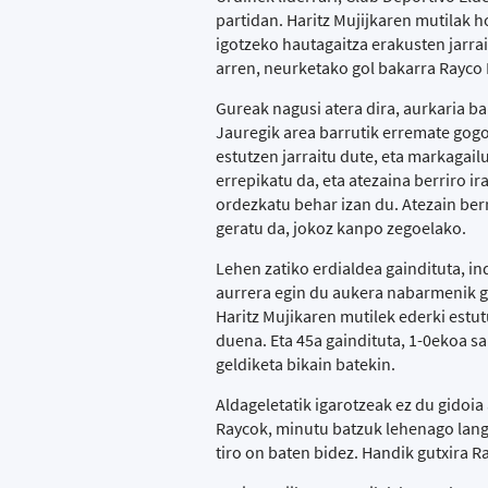
partidan. Haritz Mujijkaren mutilak h
igotzeko hautagaitza erakusten jarra
arren, neurketako gol bakarra Rayco 
Gureak nagusi atera dira, aurkaria b
Jauregik area barrutik erremate gogo
estutzen jarraitu dute, eta markagail
errepikatu da, eta atezaina berriro i
ordezkatu behar izan du. Atezain ber
geratu da, jokoz kanpo zegoelako.
Lehen zatiko erdialdea gaindituta, ind
aurrera egin du aukera nabarmenik g
Haritz Mujikaren mutilek ederki estutu
duena. Eta 45a gaindituta, 1-0ekoa s
geldiketa bikain batekin.
Aldageletatik igarotzeak ez du gidoia
Raycok, minutu batzuk lehenago lange
tiro on baten bidez. Handik gutxira R