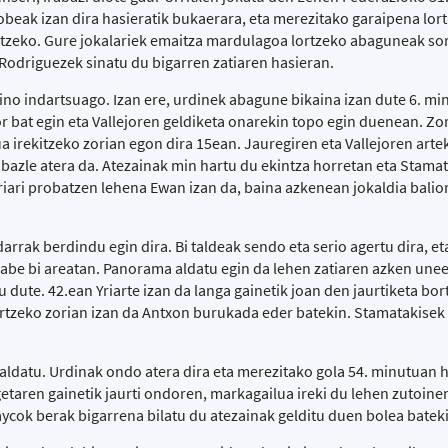
obeak izan dira hasieratik bukaerara, eta merezitako garaipena lor
itzeko. Gure jokalariek emaitza mardulagoa lortzeko abaguneak sor
Rodriguezek sinatu du bigarren zatiaren hasieran.
aino indartsuago. Izan ere, urdinek abagune bikaina izan dute 6. mi
r bat egin eta Vallejoren geldiketa onarekin topo egin duenean. Zo
ua irekitzeko zorian egon dira 15ean. Jauregiren eta Vallejoren arte
rabazle atera da. Atezainak min hartu du ekintza horretan eta Stama
riari probatzen lehena Ewan izan da, baina azkenean jokaldia balio
arrak berdindu egin dira. Bi taldeak sendo eta serio agertu dira, et
abe bi areatan. Panorama aldatu egin da lehen zatiaren azken une
 dute. 42.ean Yriarte izan da langa gainetik joan den jaurtiketa bort
artzeko zorian izan da Antxon burukada eder batekin. Stamatakisek
 aldatu. Urdinak ondo atera dira eta merezitako gola 54. minutuan 
taren gainetik jaurti ondoren, markagailua ireki du lehen zutoine
aycok berak bigarrena bilatu du atezainak gelditu duen bolea batek