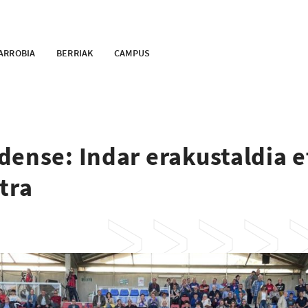
ARROBIA
BERRIAK
CAMPUS
dense: Indar erakustaldia e
tra