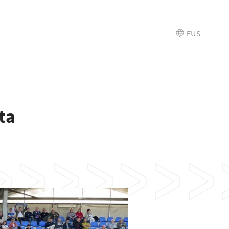
EUS
ta