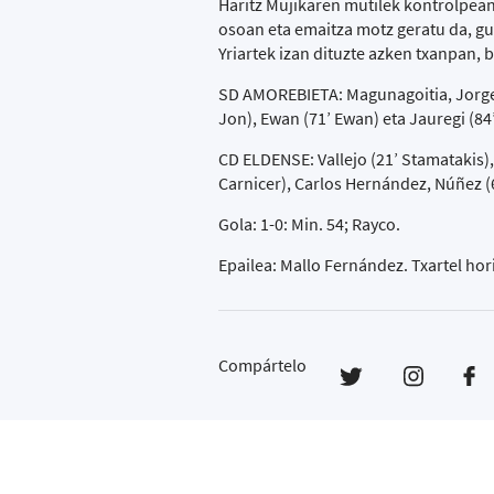
Haritz Mujikaren mutilek kontrolpean 
osoan eta emaitza motz geratu da, gu
Yriartek izan dituzte azken txanpan, 
SD AMOREBIETA: Magunagoitia, Jorge Mi
Jon), Ewan (71’ Ewan) eta Jauregi (84
CD ELDENSE: Vallejo (21’ Stamatakis),
Carnicer), Carlos Hernández, Núñez (6
Gola: 1-0: Min. 54; Rayco.
Epailea: Mallo Fernández. Txartel hor
Compártelo