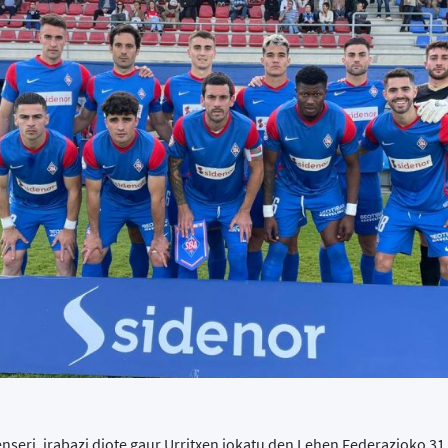
enseri, irabazi diote gaur Urritxen jokatu den Lehen Federazioko 31