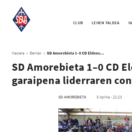
CLUB
LEHEN TALDEA
H
Hasiera
Berriak
SD Amorebieta 1–0 CD Eldense: Indar erakustaldia eta garaipena liderraren contra
>
>
SD Amorebieta 1–0 CD El
garaipena liderraren con
SD AMOREBIETA
8 Apirila - 22:23