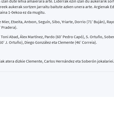
izan dute lehia amaierara arte. Liderrak ezin izan du aukerarik sor
reek aukerak sortzen jarraitu baitute azken unera arte. Argienak E
baina 1-0ekoa ez da mugitu.
er, Etxeita, Antxon, Seguín, Sibo, Yriarte, Dorrio (71’ Buján), Ray
’ Pradera).
 Toni Abad, Álex Martínez, Pardo (60’ Pedro Capó), S. Ortuño, Sober
0’ J. Ortuño), Diego González eta Clemente (46’ Correia).
iak atera dizkie Clemente, Carlos Hernández eta Soberón jokalariei