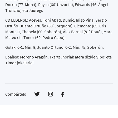
Dorrio (77’ Morci), Rayco (66’ Unzueta), Edwards (46’ Ángel
Troncho) eta Jauregi.
CD ELDENSE: Aceves, Toni Abad, Dumic, Iñigo Piña, Sergio
Ortuño, Juanto Ortuño (60’ Jorquera), Clemente (69’ Cris
Montes), Chapela (60’ Soberón), Álex Bernal (81’ Doué), Marc
Mateu eta Timor (69’ Pedro Capó).
Golak: 0-1: Min. 8; Juanto Ortuño. 0-2: Min. 75; Soberón.
Epailea: Moreno Aragón. Txartel horiak atera dizkie Sibo; eta
Timor jokalariei.
Compártelo