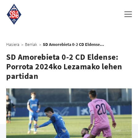
Hasiera
Berriak
SD Amorebieta 0-2 CD Eldense: Porrota 2024ko Lezamako lehen partidan
>
>
SD Amorebieta 0-2 CD Eldense:
Porrota 2024ko Lezamako lehen
partidan