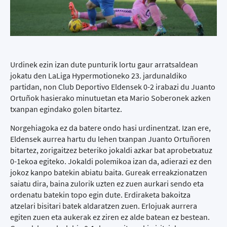
Urdinek ezin izan dute punturik lortu gaur arratsaldean
jokatu den LaLiga Hypermotioneko 23. jardunaldiko
partidan, non Club Deportivo Eldensek 0-2 irabazi du Juanto
Ortuñok hasierako minutuetan eta Mario Soberonek azken
txanpan egindako golen bitartez.
Norgehiagoka ez da batere ondo hasi urdinentzat. Izan ere,
Eldensek aurrea hartu du lehen txanpan Juanto Ortuñoren
bitartez, zorigaitzez beteriko jokaldi azkar bat aprobetxatuz
0-1ekoa egiteko. Jokaldi polemikoa izan da, adierazi ez den
jokoz kanpo batekin abiatu baita. Gureak erreakzionatzen
saiatu dira, baina zulorik uzten ez zuen aurkari sendo eta
ordenatu batekin topo egin dute. Erdiraketa bakoitza
atzelari bisitari batek aldaratzen zuen. Erlojuak aurrera
egiten zuen eta aukerak ez ziren ez alde batean ez bestean.