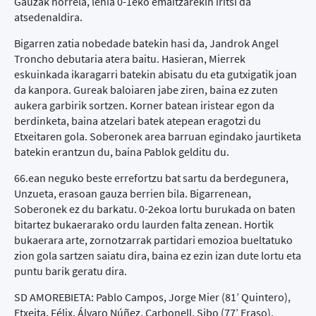
Gauzak horrela, lehia 0-1eko emaitzarekin iritsi da
atsedenaldira.
Bigarren zatia nobedade batekin hasi da, Jandrok Angel
Troncho debutaria atera baitu. Hasieran, Mierrek
eskuinkada ikaragarri batekin abisatu du eta gutxigatik joan
da kanpora. Gureak baloiaren jabe ziren, baina ez zuten
aukera garbirik sortzen. Korner batean iristear egon da
berdinketa, baina atzelari batek atepean eragotzi du
Etxeitaren gola. Soberonek area barruan egindako jaurtiketa
batekin erantzun du, baina Pablok gelditu du.
66.ean neguko beste errefortzu bat sartu da berdegunera,
Unzueta, erasoan gauza berrien bila. Bigarrenean,
Soberonek ez du barkatu. 0-2ekoa lortu burukada on baten
bitartez bukaerarako ordu laurden falta zenean. Hortik
bukaerara arte, zornotzarrak partidari emozioa bueltatuko
zion gola sartzen saiatu dira, baina ez ezin izan dute lortu eta
puntu barik geratu dira.
SD AMOREBIETA: Pablo Campos, Jorge Mier (81’ Quintero),
Etxeita, Félix, Álvaro Núñez, Carbonell, Sibo (77’ Eraso),