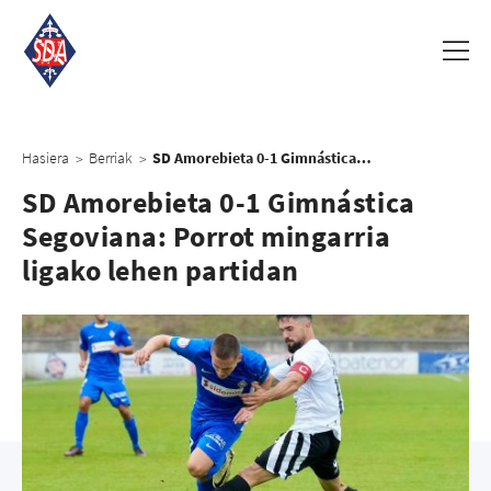
Hasiera
Berriak
SD Amorebieta 0-1 Gimnástica Segoviana: Porrot mingarria ligako lehen partidan
>
>
SD Amorebieta 0-1 Gimnástica
Segoviana: Porrot mingarria
ligako lehen partidan