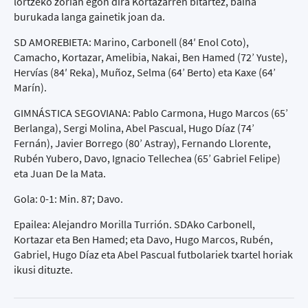
lortzeko zorian egon dira Kortazarren bitartez, baina
burukada langa gainetik joan da.
SD AMOREBIETA: Marino, Carbonell (84′ Enol Coto),
Camacho, Kortazar, Amelibia, Nakai, Ben Hamed (72’ Yuste),
Hervías (84′ Reka), Muñoz, Selma (64’ Berto) eta Kaxe (64’
Marín).
GIMNÁSTICA SEGOVIANA: Pablo Carmona, Hugo Marcos (65’
Berlanga), Sergi Molina, Abel Pascual, Hugo Díaz (74’
Fernán), Javier Borrego (80’ Astray), Fernando Llorente,
Rubén Yubero, Davo, Ignacio Tellechea (65’ Gabriel Felipe)
eta Juan De la Mata.
Gola: 0-1: Min. 87; Davo.
Epailea: Alejandro Morilla Turrión. SDAko Carbonell,
Kortazar eta Ben Hamed; eta Davo, Hugo Marcos, Rubén,
Gabriel, Hugo Díaz eta Abel Pascual futbolariek txartel horiak
ikusi dituzte.