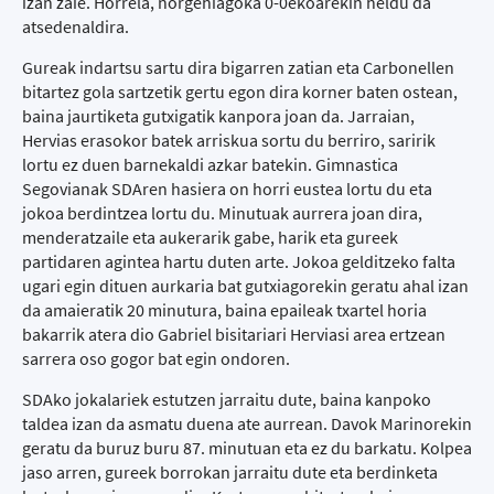
izan zaie. Horrela, norgehiagoka 0-0ekoarekin heldu da
atsedenaldira.
Gureak indartsu sartu dira bigarren zatian eta Carbonellen
bitartez gola sartzetik gertu egon dira korner baten ostean,
baina jaurtiketa gutxigatik kanpora joan da. Jarraian,
Hervias erasokor batek arriskua sortu du berriro, saririk
lortu ez duen barnekaldi azkar batekin. Gimnastica
Segovianak SDAren hasiera on horri eustea lortu du eta
jokoa berdintzea lortu du. Minutuak aurrera joan dira,
menderatzaile eta aukerarik gabe, harik eta gureek
partidaren agintea hartu duten arte. Jokoa gelditzeko falta
ugari egin dituen aurkaria bat gutxiagorekin geratu ahal izan
da amaieratik 20 minutura, baina epaileak txartel horia
bakarrik atera dio Gabriel bisitariari Herviasi area ertzean
sarrera oso gogor bat egin ondoren.
SDAko jokalariek estutzen jarraitu dute, baina kanpoko
taldea izan da asmatu duena ate aurrean. Davok Marinorekin
geratu da buruz buru 87. minutuan eta ez du barkatu. Kolpea
jaso arren, gureek borrokan jarraitu dute eta berdinketa