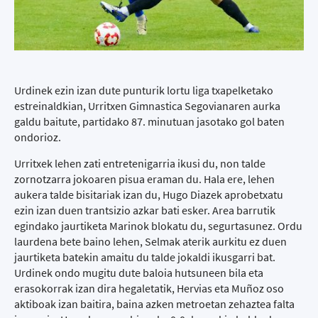
Urdinek ezin izan dute punturik lortu liga txapelketako
estreinaldkian, Urritxen Gimnastica Segovianaren aurka
galdu baitute, partidako 87. minutuan jasotako gol baten
ondorioz.
Urritxek lehen zati entretenigarria ikusi du, non talde
zornotzarra jokoaren pisua eraman du. Hala ere, lehen
aukera talde bisitariak izan du, Hugo Diazek aprobetxatu
ezin izan duen trantsizio azkar bati esker. Area barrutik
egindako jaurtiketa Marinok blokatu du, segurtasunez. Ordu
laurdena bete baino lehen, Selmak aterik aurkitu ez duen
jaurtiketa batekin amaitu du talde jokaldi ikusgarri bat.
Urdinek ondo mugitu dute baloia hutsuneen bila eta
erasokorrak izan dira hegaletatik, Hervias eta Muñoz oso
aktiboak izan baitira, baina azken metroetan zehaztea falta