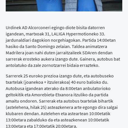
Urdinek AD Alcorconeri egingo diote bisita datorren
igandean, martxoak 31, LALIGA Hypermotioneko 33.
jardunaldiari dagokion norgehiagokan. Partida 14:00etan
hasiko da Santo Domingo zelaian. Taldea animatzera
Madrilera joan nahi duten jarraitzaileek SDAren dendan
sarrerak erosteko aukera izango dute. Gainera, autobus bat
antolatuko da zale zornotzarrei bidaia errazteko.
Sarrerek 25 euroko prezioa izango dute, eta autobuseko
txartelak (joanekoa + itzulerakoa) 40 euro balioko du.
Autobusa igandean aterako da 8:00etan anbulatorioko
geltokitik eta Amorebieta-Etxanora itzuliko da partida
amaitu ondoren. Sarrerak eta autobus txartelak bihartik
(astelehena, hilak 25) asteazkenera arte egongo dira salgai
klubaren dendan. Astelehen eta asteartean 10:00etatik
13:00etara zabalduko da eta asteazkenean 10:00etatik
13:00etara eta 17:00etatik 20:00etara.