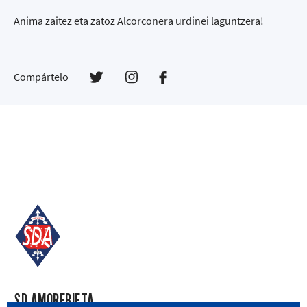
Anima zaitez eta zatoz Alcorconera urdinei laguntzera!
Compártelo
SD AMOREBIETA