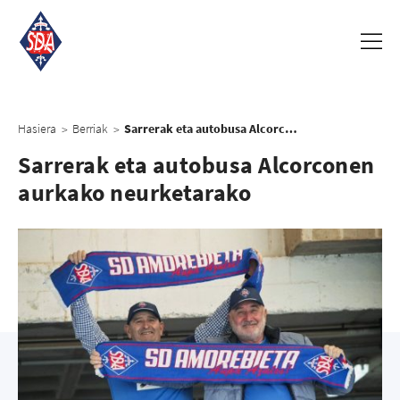
Hasiera
Berriak
Sarrerak eta autobusa Alcorconen aurkako neurketarako
>
>
Sarrerak eta autobusa Alcorconen
aurkako neurketarako