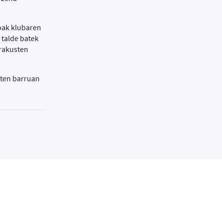
koak klubaren
 talde batek
erakusten
aten barruan