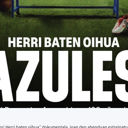
les! Herri baten oihua” dokumentala, joan den abenduan estreinatu