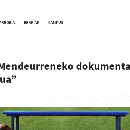
ARROBIA
BERRIAK
CAMPUS
 Mendeurreneko dokumenta
hua”