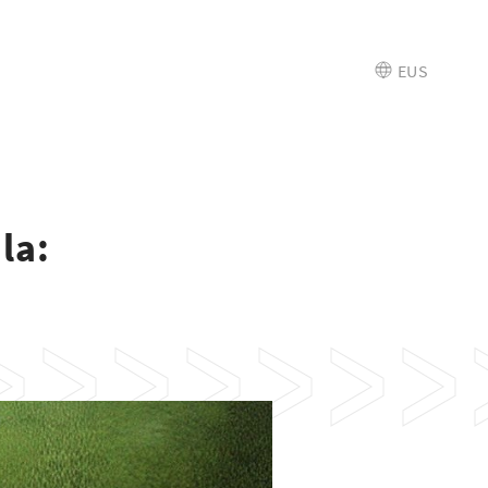
EUS
la: