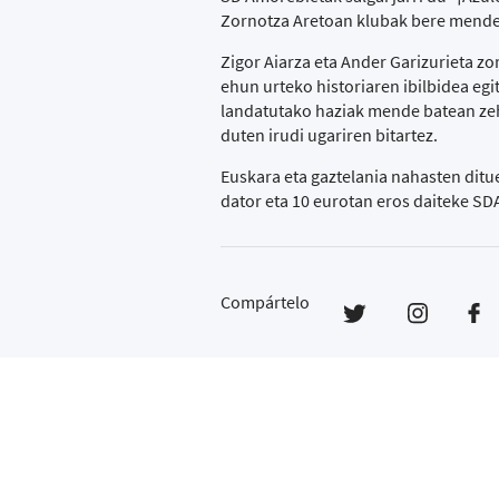
Zornotza Aretoan klubak bere mendeu
Zigor Aiarza eta Ander Garizurieta z
ehun urteko historiaren ibilbidea egi
landatutako haziak mende batean zeh
duten irudi ugariren bitartez.
Euskara eta gaztelania nahasten di
dator eta 10 eurotan eros daiteke S
Compártelo