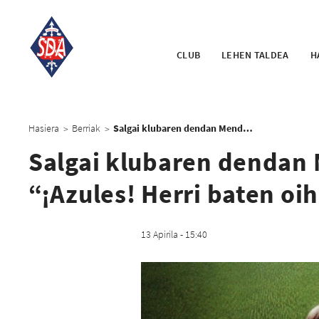
CLUB
LEHEN TALDEA
H
Hasiera
Berriak
Salgai klubaren dendan Mendeurreneko dokumentala: “¡Azules! Herri baten oihua”
>
>
Salgai klubaren dendan
“¡Azules! Herri baten oi
13 Apirila - 15:40