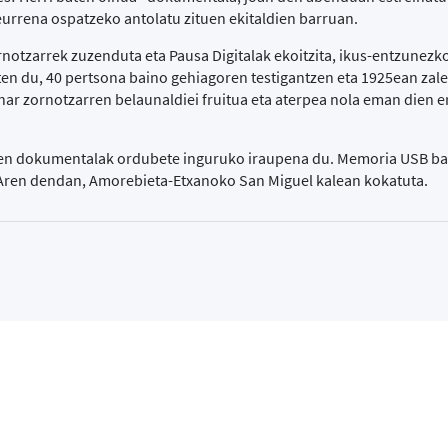
rrena ospatzeko antolatu zituen ekitaldien barruan.
ornotzarrek zuzenduta eta Pausa Digitalak ekoitzita, ikus-entzunez
ten du, 40 pertsona baino gehiagoren testigantzen eta 1925ean zale
ar zornotzarren belaunaldiei fruitua eta aterpea nola eman dien 
tuen dokumentalak ordubete inguruko iraupena du. Memoria USB b
DAren dendan, Amorebieta-Etxanoko San Miguel kalean kokatuta.