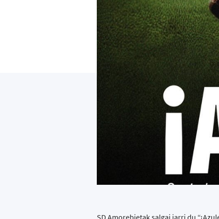
SD Amorebietak salgai jarri du “¡Azu