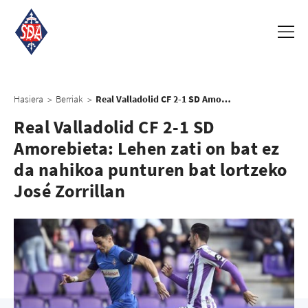
Hasiera
Berriak
Real Valladolid CF 2-1 SD Amorebieta: Lehen zati on bat ez da nahikoa punturen bat lortzeko José Zorrillan
>
>
Real Valladolid CF 2-1 SD
Amorebieta: Lehen zati on bat ez
da nahikoa punturen bat lortzeko
José Zorrillan