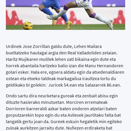
Urdinek Jose Zorrillan galdu dute, Lehen Mailara
bueltatzeko hautagai argia den Real Valladoliden zelaian.
Haritz Mujikaren mutilek lehen zati bikaina egin dute eta
horrek abantaila hartzeko balio izan die Manu Hernandoren
golari esker. Hala ere, egoera aldatu egin da atsedenaldiaren
ostean eta etxeko taldeak markagailua iraultzea lortu du
geldikako bi golekin: Juricek 54.ean eta Salazarrek 86.ean.
Ondo sartu dira neurketara gureak eta zenbait abisu egin
dituzte hasierako minutuetan. Morciren erremateak
Dorrioren barneraldi azkar baten ondoren atzelari baten
gorputzarekin topo egin du eta Avilesek jaurtitako falta bat
langatik gertu joan da. Gureek eskuin hegaletik min egiteko
zuloak aurkitzen jarraitu dute. Nuñezen erdiraketa bat