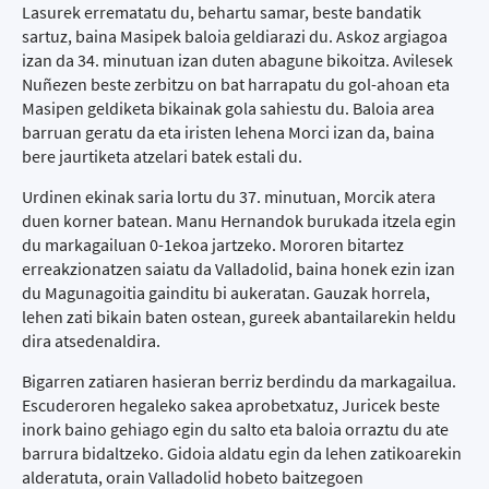
Lasurek errematatu du, behartu samar, beste bandatik
sartuz, baina Masipek baloia geldiarazi du. Askoz argiagoa
izan da 34. minutuan izan duten abagune bikoitza. Avilesek
Nuñezen beste zerbitzu on bat harrapatu du gol-ahoan eta
Masipen geldiketa bikainak gola sahiestu du. Baloia area
barruan geratu da eta iristen lehena Morci izan da, baina
bere jaurtiketa atzelari batek estali du.
Urdinen ekinak saria lortu du 37. minutuan, Morcik atera
duen korner batean. Manu Hernandok burukada itzela egin
du markagailuan 0-1ekoa jartzeko. Mororen bitartez
erreakzionatzen saiatu da Valladolid, baina honek ezin izan
du Magunagoitia gainditu bi aukeratan. Gauzak horrela,
lehen zati bikain baten ostean, gureek abantailarekin heldu
dira atsedenaldira.
Bigarren zatiaren hasieran berriz berdindu da markagailua.
Escuderoren hegaleko sakea aprobetxatuz, Juricek beste
inork baino gehiago egin du salto eta baloia orraztu du ate
barrura bidaltzeko. Gidoia aldatu egin da lehen zatikoarekin
alderatuta, orain Valladolid hobeto baitzegoen