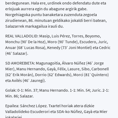
berdegunean. Hala ere, urdinek ondo defendatu dute eta
erlojuak aurrera egin du abagune argirik gabe.
Norgehiagoka puntu banaketara zuzenduta zegoela
zirudienean, 86. minutuan geldikako jokaldi berri batean,
Salazarrek markagailua irauli du.
REAL VALLADOLID: Masip, Luis Pérez, Torres, Boyomo,
Monchu (90’ De la Hoz), Moro (90’ Tunde), Escudero, Juric,
Anuar (68’ Lucas Rosa), Kenedy (73’ Joni Montiel) eta Cedric
(46’ Salazar).
SD AMOREBIETA: Magunagoitia, Álvaro Núñez (46’ Jorge
Mier), Manu Hernando, Gayà, Félix, Lasure, Sibo, Carbonell
(62’ Erik Morán), Dorrio (62’ Edwards), Morci (81’ Quintero)
eta Avilés (46’ Jauregi).
Golak: 0-1: Min. 37; Manu Hernando. 1-1: Min. 54; Juric. 2-1:
Min. 86; Salazar.
Epailea: Sánchez López. Txartel horiak atera dizkie
Valladolideko Escuderori eta SDA-ko Núñez, Gayà eta Mier
jokalariei.