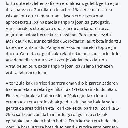
lortu dute eta, lehen zatiaren erdialdean, goletik gertu egon
dira, batez ere Zorrillaren bitartez. 19ak errematea area
txikian lotu du 27. minutuan Eliasen erdiraketa ona
aprobetxatuz, baina baloia kanpora joan da gutxigatik.
Aurrelariak beste aukera ona izan du aurkariaren area
inguruan baloia berreskuratu ostean. Bere tiroak ez du
aterik aurkitu. Irungo taldeak Soroetaren jaurtiketa indartsu
batekin erantzun du, Zangoren eskularruarekin topo egin
duena. Gureek ere geldikako ekintzekin arriskua sortu dute,
atsedenaldiaren aurreko azkenjokaldian bezala, non
Arratibelen burukada kanpora joan da Asier Sanchezen
erdiraketaren ostean.
Aitor Zulaikak Torricori sarrera eman dio bigarren zatiaren
hasieran eta aurrelari gernikarrak 1-1ekoa sinatu du 58an.
Eliasen erdiraketa baten ostean 20ak egindako lehen
errematea Tena urdin ohiak gelditu du, baina baloia solte
geratu da area txikian eta Torrikok ez du barkatu. Zorrilla 1-
2koa sartzear izan da bi minutu geroago area ertzetik
egindako jaurtiketa baten bidez. Tena kornerrera bidali du.
Zorrilla bera lurrera bota dute handik gutxira area barruan.