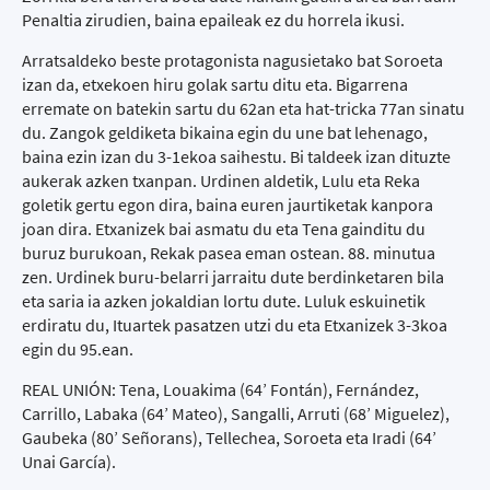
Penaltia zirudien, baina epaileak ez du horrela ikusi.
Arratsaldeko beste protagonista nagusietako bat Soroeta
izan da, etxekoen hiru golak sartu ditu eta. Bigarrena
erremate on batekin sartu du 62an eta hat-tricka 77an sinatu
du. Zangok geldiketa bikaina egin du une bat lehenago,
baina ezin izan du 3-1ekoa saihestu. Bi taldeek izan dituzte
aukerak azken txanpan. Urdinen aldetik, Lulu eta Reka
goletik gertu egon dira, baina euren jaurtiketak kanpora
joan dira. Etxanizek bai asmatu du eta Tena gainditu du
buruz burukoan, Rekak pasea eman ostean. 88. minutua
zen. Urdinek buru-belarri jarraitu dute berdinketaren bila
eta saria ia azken jokaldian lortu dute. Luluk eskuinetik
erdiratu du, Ituartek pasatzen utzi du eta Etxanizek 3-3koa
egin du 95.ean.
REAL UNIÓN: Tena, Louakima (64’ Fontán), Fernández,
Carrillo, Labaka (64’ Mateo), Sangalli, Arruti (68’ Miguelez),
Gaubeka (80’ Señorans), Tellechea, Soroeta eta Iradi (64’
Unai García).