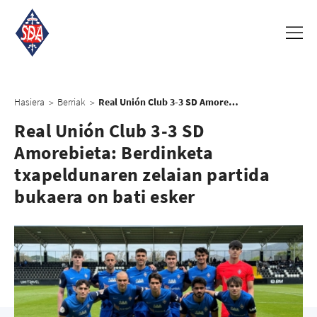
Hasiera
Berriak
Real Unión Club 3-3 SD Amorebieta: Berdinketa txapeldunaren zelaian partida bukaera on bati esker
>
>
Real Unión Club 3-3 SD
Amorebieta: Berdinketa
txapeldunaren zelaian partida
bukaera on bati esker