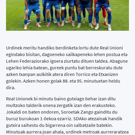
Urdinek meritu handiko berdinketa lortu dute Real Unioni
egindako bisitan, dagoeneko sailkapeneko lehen postua eta
Lehen Federaziorako igoera ziurtatu dituen taldea. Abagune
ugariko lehia batean, gureek puntu bat berreskuratu dute
azken txanpan aulkitik atera diren Torrico eta Etxanizen
golekin. Azken honen golak 88. eta 95. minutuetan heldu
dira.
Real Unionek bi minutu baino gutxiago behar izan ditu
multzoko talderik onena zergatik izan den erakusteko.
Jokaldi on baten ondoren, Soroetak Zango gainditu du
buruz burukoan 1-0ekoa ezarriz. SDAko atezainak handik
gutxira saihestu du bigarrena oin salbatzaile batekin.
Minutuak aurrera joan ahala, urdinek metroak aurreraratzea