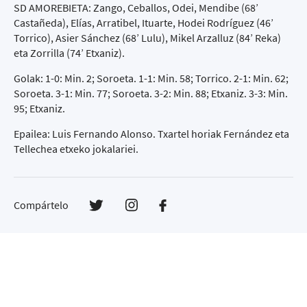
SD AMOREBIETA: Zango, Ceballos, Odei, Mendibe (68’
Castañeda), Elías, Arratibel, Ituarte, Hodei Rodríguez (46’
Torrico), Asier Sánchez (68’ Lulu), Mikel Arzalluz (84’ Reka)
eta Zorrilla (74’ Etxaniz).
Golak: 1-0: Min. 2; Soroeta. 1-1: Min. 58; Torrico. 2-1: Min. 62;
Soroeta. 3-1: Min. 77; Soroeta. 3-2: Min. 88; Etxaniz. 3-3: Min.
95; Etxaniz.
Epailea: Luis Fernando Alonso. Txartel horiak Fernández eta
Tellechea etxeko jokalariei.
Compártelo