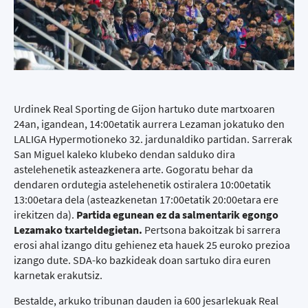
Urdinek Real Sporting de Gijon hartuko dute martxoaren
24an, igandean, 14:00etatik aurrera Lezaman jokatuko den
LALIGA Hypermotioneko 32. jardunaldiko partidan. Sarrerak
San Miguel kaleko klubeko dendan salduko dira
astelehenetik asteazkenera arte. Gogoratu behar da
dendaren ordutegia astelehenetik ostiralera 10:00etatik
13:00etara dela (asteazkenetan 17:00etatik 20:00etara ere
irekitzen da).
Partida egunean ez da salmentarik egongo
Lezamako txarteldegietan.
Pertsona bakoitzak bi sarrera
erosi ahal izango ditu gehienez eta hauek 25 euroko prezioa
izango dute. SDA-ko bazkideak doan sartuko dira euren
karnetak erakutsiz.
Bestalde, arkuko tribunan dauden ia 600 jesarlekuak Real