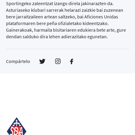
Sportingeko zaleentzat izango direla jakinarazten da.
Asturiaseko klubari sarrerak helarazi zaizkie bai zuzenean
bere jarraitzaileen artean saltzeko, bai Aficiones Unidas
plataformaren bere peña ofizialetako kideentzako.
Gainerakoak, harmaila bisitariaren edukiera bete arte, gure
dendan salduko dira lehen adierazitako egunetan.
Compártelo