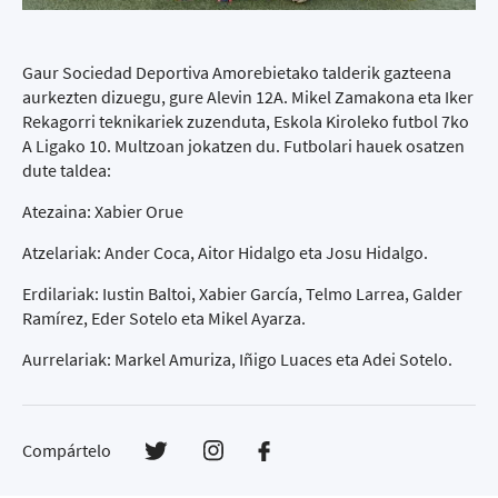
Gaur Sociedad Deportiva Amorebietako talderik gazteena
aurkezten dizuegu, gure Alevin 12A. Mikel Zamakona eta Iker
Rekagorri teknikariek zuzenduta, Eskola Kiroleko futbol 7ko
A Ligako 10. Multzoan jokatzen du. Futbolari hauek osatzen
dute taldea:
Atezaina: Xabier Orue
Atzelariak: Ander Coca, Aitor Hidalgo eta Josu Hidalgo.
Erdilariak: Iustin Baltoi, Xabier García, Telmo Larrea, Galder
Ramírez, Eder Sotelo eta Mikel Ayarza.
Aurrelariak: Markel Amuriza, Iñigo Luaces eta Adei Sotelo.
Compártelo