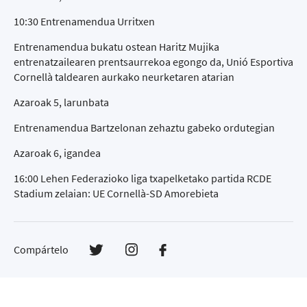
10:30 Entrenamendua Urritxen
Entrenamendua bukatu ostean Haritz Mujika
entrenatzailearen prentsaurrekoa egongo da, Unió Esportiva
Cornellà taldearen aurkako neurketaren atarian
Azaroak 5, larunbata
Entrenamendua Bartzelonan zehaztu gabeko ordutegian
Azaroak 6, igandea
16:00 Lehen Federazioko liga txapelketako partida RCDE
Stadium zelaian: UE Cornellà-SD Amorebieta
Compártelo