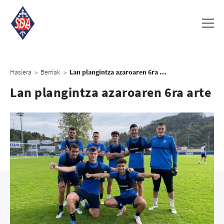
Hasiera
Berriak
Lan plangintza azaroaren 6ra arte
>
>
Lan plangintza azaroaren 6ra arte