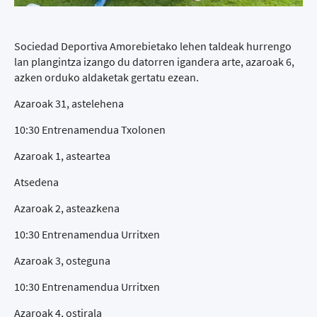
Sociedad Deportiva Amorebietako lehen taldeak hurrengo
lan plangintza izango du datorren igandera arte, azaroak 6,
azken orduko aldaketak gertatu ezean.
Azaroak 31, astelehena
10:30 Entrenamendua Txolonen
Azaroak 1, asteartea
Atsedena
Azaroak 2, asteazkena
10:30 Entrenamendua Urritxen
Azaroak 3, osteguna
10:30 Entrenamendua Urritxen
Azaroak 4, ostirala