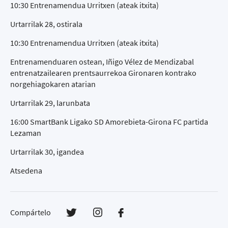
10:30 Entrenamendua Urritxen (ateak itxita)
Urtarrilak 28, ostirala
10:30 Entrenamendua Urritxen (ateak itxita)
Entrenamenduaren ostean, Iñigo Vélez de Mendizabal
entrenatzailearen prentsaurrekoa Gironaren kontrako
norgehiagokaren atarian
Urtarrilak 29, larunbata
16:00 SmartBank Ligako SD Amorebieta-Girona FC partida
Lezaman
Urtarrilak 30, igandea
Atsedena
Compártelo