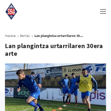
Hasiera
Berriak
Lan plangintza urtarrilaren 30era arte
>
>
Lan plangintza urtarrilaren 30era
arte