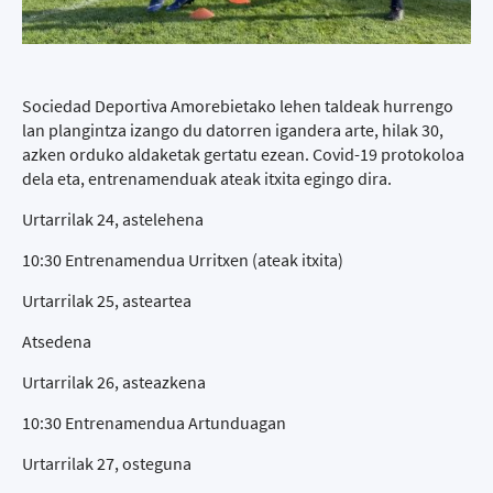
Sociedad Deportiva Amorebietako lehen taldeak hurrengo
lan plangintza izango du datorren igandera arte, hilak 30,
azken orduko aldaketak gertatu ezean. Covid-19 protokoloa
dela eta, entrenamenduak ateak itxita egingo dira.
Urtarrilak 24, astelehena
10:30 Entrenamendua Urritxen (ateak itxita)
Urtarrilak 25, asteartea
Atsedena
Urtarrilak 26, asteazkena
10:30 Entrenamendua Artunduagan
Urtarrilak 27, osteguna