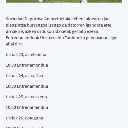
Sociedad Deportiva Amorebietako lehen taldearen lan
plangintza hurrengoa izango da datorren igandera arte,
urriak 29, azken orduko aldaketak gertatu ezean.
Entrenamenduak Urritxen edo Txoloneko gimnasioan egin
ahal dira.
Urriak 23, astelehena
10:30 Entrenamendua
Urriak 24, asteartea
10:30 Entrenamendua
Urriak 25, asteazkena
10:30 Entrenamendua
Urriak 26, osteguna