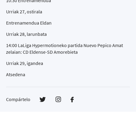
10:30 Entrenamendua
Urriak 27, ostirala
Entrenamendua Eldan
Urriak 28, larunbata
14:00 LaLiga Hypermotioneko partida Nuevo Pepico Amat
zelaian: CD Eldense-SD Amorebieta
Urriak 29, igandea
Atsedena
Compártelo