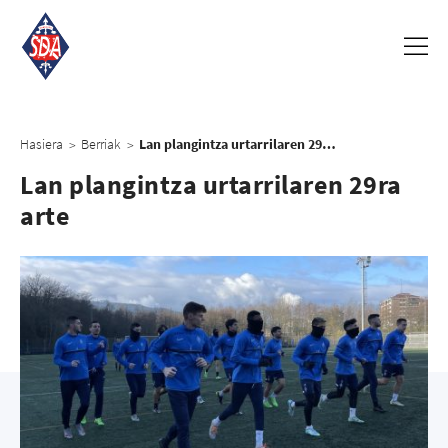
Hasiera
Berriak
Lan plangintza urtarrilaren 29ra arte
>
>
Lan plangintza urtarrilaren 29ra
arte