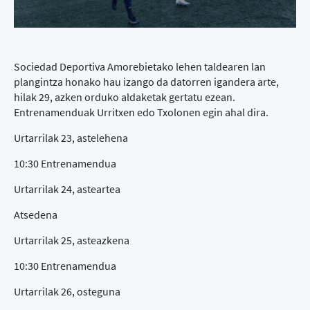
Sociedad Deportiva Amorebietako lehen taldearen lan
plangintza honako hau izango da datorren igandera arte,
hilak 29, azken orduko aldaketak gertatu ezean.
Entrenamenduak Urritxen edo Txolonen egin ahal dira.
Urtarrilak 23, astelehena
10:30 Entrenamendua
Urtarrilak 24, asteartea
Atsedena
Urtarrilak 25, asteazkena
10:30 Entrenamendua
Urtarrilak 26, osteguna