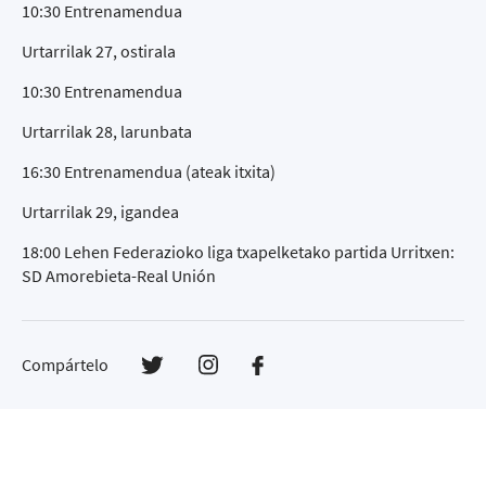
10:30 Entrenamendua
Urtarrilak 27, ostirala
10:30 Entrenamendua
Urtarrilak 28, larunbata
16:30 Entrenamendua (ateak itxita)
Urtarrilak 29, igandea
18:00 Lehen Federazioko liga txapelketako partida Urritxen:
SD Amorebieta-Real Unión
Compártelo