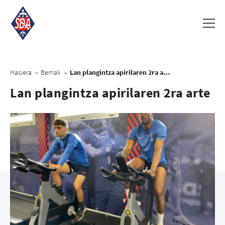
Hasiera
Berriak
Lan plangintza apirilaren 2ra arte
>
>
Lan plangintza apirilaren 2ra arte