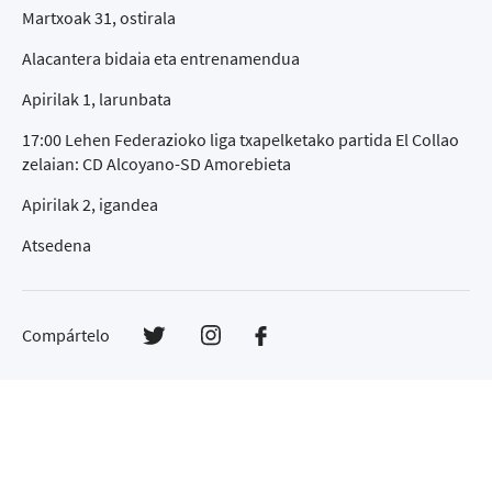
Martxoak 31, ostirala
Alacantera bidaia eta entrenamendua
Apirilak 1, larunbata
17:00 Lehen Federazioko liga txapelketako partida El Collao
zelaian: CD Alcoyano-SD Amorebieta
Apirilak 2, igandea
Atsedena
Compártelo