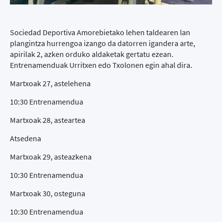
Sociedad Deportiva Amorebietako lehen taldearen lan
plangintza hurrengoa izango da datorren igandera arte,
apirilak 2, azken orduko aldaketak gertatu ezean.
Entrenamenduak Urritxen edo Txolonen egin ahal dira.
Martxoak 27, astelehena
10:30 Entrenamendua
Martxoak 28, asteartea
Atsedena
Martxoak 29, asteazkena
10:30 Entrenamendua
Martxoak 30, osteguna
10:30 Entrenamendua