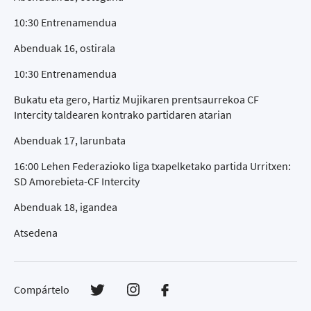
10:30 Entrenamendua
Abenduak 16, ostirala
10:30 Entrenamendua
Bukatu eta gero, Hartiz Mujikaren prentsaurrekoa CF
Intercity taldearen kontrako partidaren atarian
Abenduak 17, larunbata
16:00 Lehen Federazioko liga txapelketako partida Urritxen:
SD Amorebieta-CF Intercity
Abenduak 18, igandea
Atsedena
Compártelo