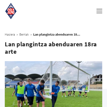
Hasiera
Berriak
Lan plangintza abenduaren 18ra arte
>
>
Lan plangintza abenduaren 18ra
arte