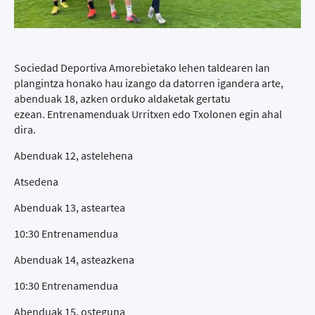
Sociedad Deportiva Amorebietako lehen taldearen lan
plangintza honako hau izango da datorren igandera arte,
abenduak 18, azken orduko aldaketak gertatu
ezean. Entrenamenduak Urritxen edo Txolonen egin ahal
dira.
Abenduak 12, astelehena
Atsedena
Abenduak 13, asteartea
10:30 Entrenamendua
Abenduak 14, asteazkena
10:30 Entrenamendua
Abenduak 15, osteguna