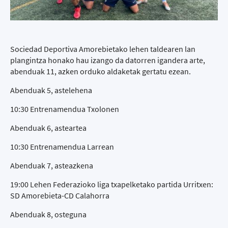
Sociedad Deportiva Amorebietako lehen taldearen lan
plangintza honako hau izango da datorren igandera arte,
abenduak 11, azken orduko aldaketak gertatu ezean.
Abenduak 5, astelehena
10:30 Entrenamendua Txolonen
Abenduak 6, asteartea
10:30 Entrenamendua Larrean
Abenduak 7, asteazkena
19:00 Lehen Federazioko liga txapelketako partida Urritxen:
SD Amorebieta-CD Calahorra
Abenduak 8, osteguna