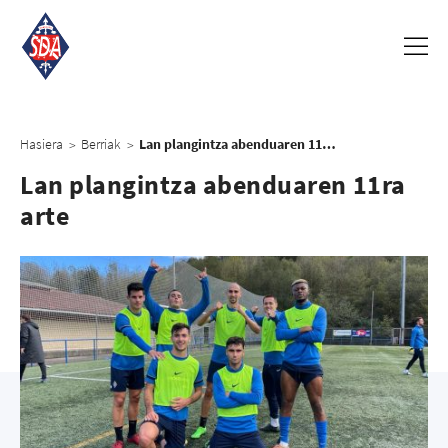
Hasiera
Berriak
Lan plangintza abenduaren 11ra arte
>
>
Lan plangintza abenduaren 11ra
arte