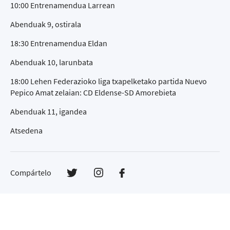
10:00 Entrenamendua Larrean
Abenduak 9, ostirala
18:30 Entrenamendua Eldan
Abenduak 10, larunbata
18:00 Lehen Federazioko liga txapelketako partida Nuevo
Pepico Amat zelaian: CD Eldense-SD Amorebieta
Abenduak 11, igandea
Atsedena
Compártelo