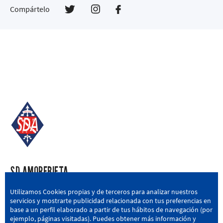
Compártelo
SD AMOREBIETA
San Miguel Kalea, 16, 48340 Amorebieta, Bizkaia
Utilizamos Cookies propias y de terceros para analizar nuestros
servicios y mostrarte publicidad relacionada con tus preferencias en
946 604 751
|
sda@sdamorebieta.eus
base a un perfil elaborado a partir de tus hábitos de navegación (por
ejemplo, páginas visitadas). Puedes obtener más información y