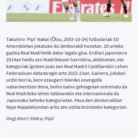
Takuhiro ‘Pipi’ Nakai (Ōtsu, 2003-10-24) futbolariak SD
Amorebietan jokatuko du denboraldi honetan. 20 urteko
gaztea Real Madriletik dator lagatu gisa. Erdilari japoniarra
2014an heldu zen Madrilekoen harrobira, alebinetan, eta
kategoriak igotzen joan zen Real Madril Castillarekin Lehen
Federazioan debuta egin arte 2022-23an. Gainera, jokalari
urdin berria, bere ezaugarri tekniko onengatik
nabarmentzen dena, behin baino gehiagotan entrenatu da
Real Madrileko lehen taldearekin eta internazionala da
Japoniako beheko kategorietan. Pasa den denboraldian
Rayo Majadahondan aritu zen utzita brontzeko kategorian.
Ongi etorri SDAra, Pipi!