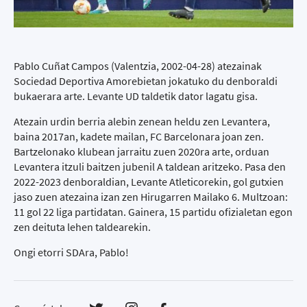
Pablo Cuñat Campos (Valentzia, 2002-04-28) atezainak
Sociedad Deportiva Amorebietan jokatuko du denboraldi
bukaerara arte. Levante UD taldetik dator lagatu gisa.
Atezain urdin berria alebin zenean heldu zen Levantera,
baina 2017an, kadete mailan, FC Barcelonara joan zen.
Bartzelonako klubean jarraitu zuen 2020ra arte, orduan
Levantera itzuli baitzen jubenil A taldean aritzeko. Pasa den
2022-2023 denboraldian, Levante Atleticorekin, gol gutxien
jaso zuen atezaina izan zen Hirugarren Mailako 6. Multzoan:
11 gol 22 liga partidatan. Gainera, 15 partidu ofizialetan egon
zen deituta lehen taldearekin.
Ongi etorri SDAra, Pablo!