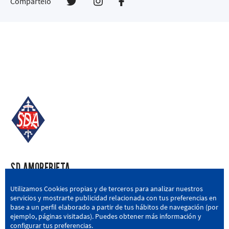
Compártelo
SD AMOREBIETA
San Miguel Kalea, 16, 48340 Amorebieta, Bizkaia
Utilizamos Cookies propias y de terceros para analizar nuestros
servicios y mostrarte publicidad relacionada con tus preferencias en
946 604 751
|
sda@sdamorebieta.eus
base a un perfil elaborado a partir de tus hábitos de navegación (por
ejemplo, páginas visitadas). Puedes obtener más información y
configurar tus preferencias.