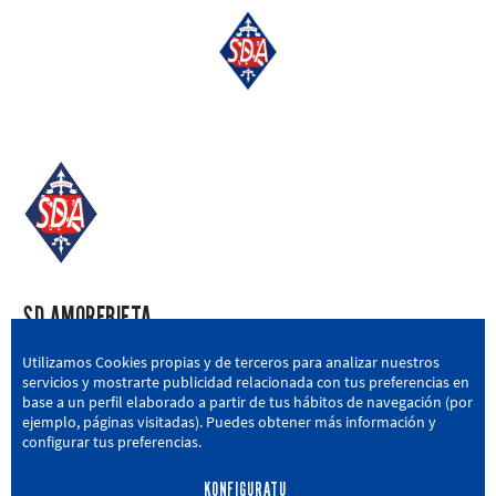
SD AMOREBIETA
San Miguel Kalea, 16, 48340 Amorebieta, Bizkaia
Utilizamos Cookies propias y de terceros para analizar nuestros
servicios y mostrarte publicidad relacionada con tus preferencias en
946 604 751
|
sda@sdamorebieta.eus
base a un perfil elaborado a partir de tus hábitos de navegación (por
ejemplo, páginas visitadas). Puedes obtener más información y
configurar tus preferencias.
KONFIGURATU