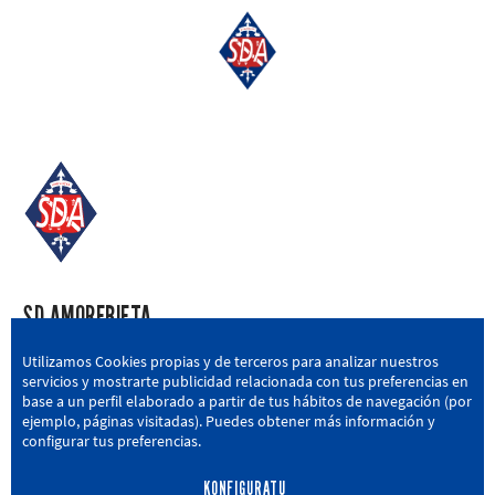
SD AMOREBIETA
San Miguel Kalea, 16, 48340 Amorebieta, Bizkaia
Utilizamos Cookies propias y de terceros para analizar nuestros
servicios y mostrarte publicidad relacionada con tus preferencias en
946 604 751
|
sda@sdamorebieta.eus
base a un perfil elaborado a partir de tus hábitos de navegación (por
ejemplo, páginas visitadas). Puedes obtener más información y
configurar tus preferencias.
KONFIGURATU