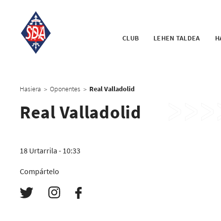
CLUB
LEHEN TALDEA
H
Hasiera
Oponentes
Real Valladolid
>
>
Real Valladolid
18 Urtarrila - 10:33
Compártelo