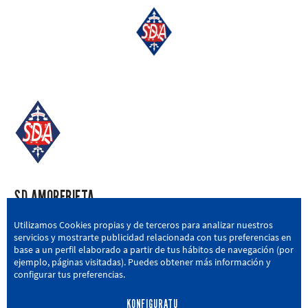
SD AMOREBIETA
San Miguel Kalea, 16, 48340 Amorebieta, Bizkaia
Utilizamos Cookies propias y de terceros para analizar nuestros
servicios y mostrarte publicidad relacionada con tus preferencias en
946 604 751
|
sda@sdamorebieta.eus
base a un perfil elaborado a partir de tus hábitos de navegación (por
ejemplo, páginas visitadas). Puedes obtener más información y
configurar tus preferencias.
KONFIGURATU