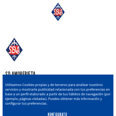
SD AMOREBIETA
San Miguel Kalea, 16, 48340 Amorebieta, Bizkaia
Utilizamos Cookies propias y de terceros para analizar nuestros
servicios y mostrarte publicidad relacionada con tus preferencias en
946 604 751
|
sda@sdamorebieta.eus
base a un perfil elaborado a partir de tus hábitos de navegación (por
ejemplo, páginas visitadas). Puedes obtener más información y
configurar tus preferencias.
KONFIGURATU