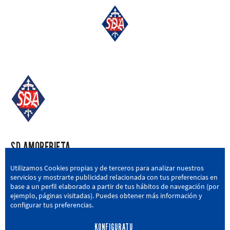
SD AMOREBIETA
San Miguel Kalea, 16, 48340 Amorebieta, Bizkaia
Utilizamos Cookies propias y de terceros para analizar nuestros
servicios y mostrarte publicidad relacionada con tus preferencias en
946 604 751
|
sda@sdamorebieta.eus
base a un perfil elaborado a partir de tus hábitos de navegación (por
ejemplo, páginas visitadas). Puedes obtener más información y
configurar tus preferencias.
KONFIGURATU