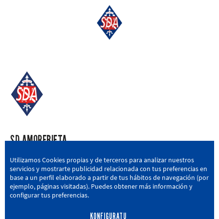
SD AMOREBIETA
San Miguel Kalea, 16, 48340 Amorebieta, Bizkaia
Utilizamos Cookies propias y de terceros para analizar nuestros
servicios y mostrarte publicidad relacionada con tus preferencias en
946 604 751
|
sda@sdamorebieta.eus
base a un perfil elaborado a partir de tus hábitos de navegación (por
ejemplo, páginas visitadas). Puedes obtener más información y
configurar tus preferencias.
KONFIGURATU