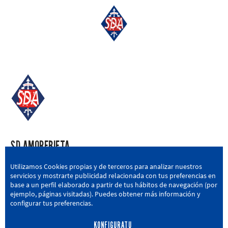
SD AMOREBIETA
San Miguel Kalea, 16, 48340 Amorebieta, Bizkaia
Utilizamos Cookies propias y de terceros para analizar nuestros
servicios y mostrarte publicidad relacionada con tus preferencias en
946 604 751
|
sda@sdamorebieta.eus
base a un perfil elaborado a partir de tus hábitos de navegación (por
ejemplo, páginas visitadas). Puedes obtener más información y
configurar tus preferencias.
KONFIGURATU